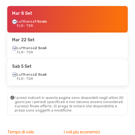
Mar 8 Set
Mar 8 Set
- Gio 10 Set
Lufthansa
Lufthansa
1 Scalo
1 Scalo
FLR
FLR
- TSR
- TSR
Lufthansa
1 Scalo
TSR
- FLR
Mar 22 Set
Mer 14 Ott
Lufthansa
- Sab 17 Ott
2 Scali
FLR
- TSR
Lufthansa
1 Scalo
FLR
- TSR
Lufthansa
1 Scalo
Sab 5 Set
TSR
- FLR
Lufthansa
2 Scali
FLR
- TSR
Mar 27 Ott
- Gio 29 Ott
Lufthansa
1 Scalo
FLR
- TSR
I prezzi indicati in questa pagina sono disponibili negli ultimi 20
Lufthansa
1 Scalo
giorni per i periodi specificati e non devono essere considerati
TSR
- FLR
il ​​prezzo finale offerto. Si prega di notare che disponibilità e
prezzi sono soggetti a modifiche.
Mer 26 Ago
- Gio 27 Ago
Lufthansa
1 Scalo
FLR
- TSR
Tempo di volo
I voli più economici
Alt
Lufthansa
1 Scalo