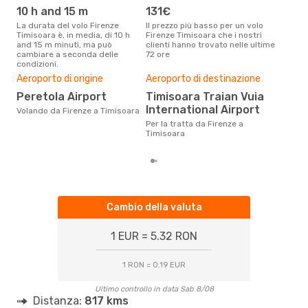
TSR
- FLR
10 h and 15 m
131€
ap
La durata del volo Firenze
Il prezzo più basso per un volo
I dati dei nostri clienti ci dicono
Timisoara è, in media, di 10 h
Firenze Timisoara che i nostri
che 
and 15 m minuti, ma può
clienti hanno trovato nelle ultime
viag
cambiare a seconda delle
72 ore
Timi
condizioni.
Il m
pre
Aeroporto di origine
Aeroporto di destinazione
m
Peretola Airport
Timisoara Traian Vuia
International Airport
Dai nostri dati reali si evince che
Volando da Firenze a Timisoara
il p
Per la tratta da Firenze a
via
Timisoara
da F
Cambio della valuta
1 EUR = 5.32 RON
1 RON = 0.19 EUR
Ultimo controllo in data Sab 8/08
Distanza:
817 kms