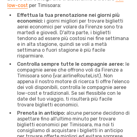
low-cost
per Timisoara:
Effettua la tua prenotazione nei giorni più
economici:
i giorni migliori per trovare biglietti
aerei economici per volare da Firenze sono tra
martedì e giovedì. D'altra parte, i biglietti
tendono ad essere più costosi nei fine settimana
e in alta stagione, quindi se voli a metà
settimana o fuori stagione è più facile
risparmiare.
Controlla sempre tutte le compagnie aeree:
le
compagnie aeree che offrono voli da Firenze a
Timisoara sono {​var.airlineRouteList}. Non
appena il nostro motore di ricerca ti offre l'elenco
dei voli disponibili, controlla le compagnie aeree
low-cost e tradizionali. Se sei flessibile con le
date del tuo viaggio, ti risulterà più facile
trovare biglietti economici.
Prenota in anticipo:
alcune persone decidono di
aspettare fino all'ultimo minuto per trovare
biglietti economici per Timisoara, ma noi ti
consigliamo di acquistare i biglietti in anticipo
per trovare offerte migliori ed evitare sorprese