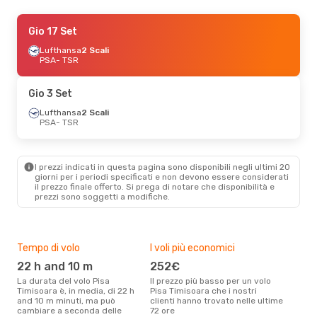
Sab 26 Set
Gio 17 Set
- Mer 30 Set
Lufthansa
Lufthansa
2 Scali
2 Scali
PSA
PSA
- TSR
- TSR
Lufthansa
2 Scali
TSR
- PSA
Gio 3 Set
Dom 6 Set
Lufthansa
- Mer 9 Set
2 Scali
PSA
- TSR
Lufthansa
2 Scali
PSA
- TSR
Lufthansa
2 Scali
TSR
- PSA
I prezzi indicati in questa pagina sono disponibili negli ultimi 20
giorni per i periodi specificati e non devono essere considerati
il ​​prezzo finale offerto. Si prega di notare che disponibilità e
Mar 25 Ago
- Ven 28 Ago
prezzi sono soggetti a modifiche.
Lufthansa
2 Scali
PSA
- TSR
Lufthansa
2 Scali
TSR
- PSA
Tempo di volo
I voli più economici
Alt
22 h and 10 m
252€
ap
La durata del volo Pisa
Il prezzo più basso per un volo
I dati dei nostri clienti ci dicono
Timisoara è, in media, di 22 h
Pisa Timisoara che i nostri
che 
and 10 m minuti, ma può
clienti hanno trovato nelle ultime
viag
cambiare a seconda delle
72 ore
apri