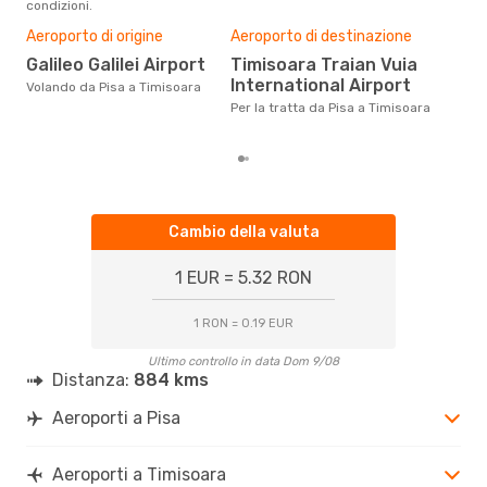
condizioni.
Il m
pre
Aeroporto di origine
Aeroporto di destinazione
ap
Galileo Galilei Airport
Timisoara Traian Vuia
Dai nostri dati reali si evince che
International Airport
Volando da Pisa a Timisoara
il p
via
Per la tratta da Pisa a Timisoara
da 
Cambio della valuta
1 EUR = 5.32 RON
1 RON = 0.19 EUR
Ultimo controllo in data Dom 9/08
Distanza:
884 kms
Aeroporti a Pisa
Aeroporti a Timisoara