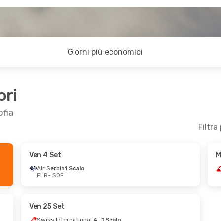
Giorni più economici
ori
ofia
Filtra
Ven 4 Set
M
- Ven 25 Set
Ven 23 Ott
- Dom 25 Ott
Air Serbia
1 Scalo
FLR
- SOF
irlines
1 Scalo
Swiss International Air Lines
1 Scalo
irlines
1 Scalo
FLR
- SOF
Lufthansa
1 Scalo
SOF
- FLR
Ven 25 Set
Swiss International Air Lines
1 Scalo