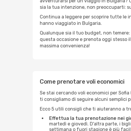
avventurarsi per un viaggio in Bulgaria? C
sia la tua intenzione, non preoccuparti: su 
Continua a leggere per scoprire tutte le i
hanno viaggiato in Bulgaria.
Qualunque sia il tuo budget, non temere: 
questa occasione e prenota oggi stesso i
massima convenienza!
Come prenotare voli economici
Se stai cercando voli economici per Sofia (S
ti consigliamo di seguire alcuni semplici
Ecco 5 utili consigli che ti aiuteranno a t
Effettua la tua prenotazione nei gi
martedì e giovedì. D'altra parte, i big
settimana o fuori stagione è più facil