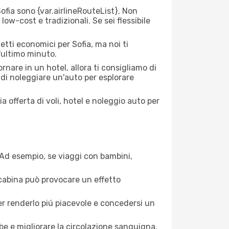
fia sono {​var.airlineRouteList}. Non
low-cost e tradizionali. Se sei flessibile
etti economici per Sofia, ma noi ti
l'ultimo minuto.
nare in un hotel, allora ti consigliamo di
 di noleggiare un'auto per esplorare
a offerta di voli, hotel e noleggio auto per
. Ad esempio, se viaggi con bambini,
a cabina può provocare un effetto
per renderlo piú piacevole e concedersi un
mbe e migliorare la circolazione sanguigna.