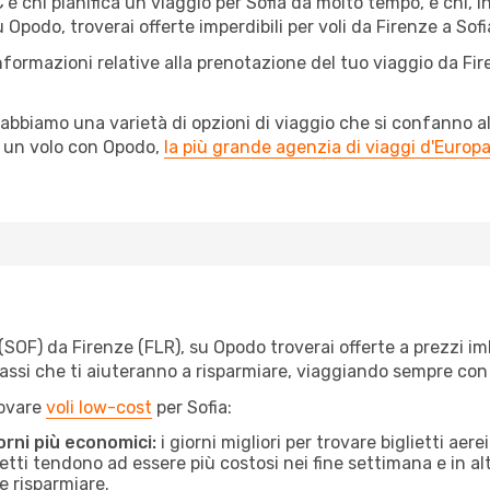
’è chi pianifica un viaggio per Sofia da molto tempo, e chi, i
Opodo, troverai offerte imperdibili per voli da Firenze a Sofia
nformazioni relative alla prenotazione del tuo viaggio da Fi
abbiamo una varietà di opzioni di viaggio che si confanno al
l un volo con Opodo,
la più grande agenzia di viaggi d'Europ
OF) da Firenze (FLR), su Opodo troverai offerte a prezzi imbatt
 passi che ti aiuteranno a risparmiare, viaggiando sempre co
rovare
voli low-cost
per Sofia:
orni più economici:
i giorni migliori per trovare biglietti ae
lietti tendono ad essere più costosi nei fine settimana e in a
e risparmiare.