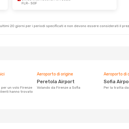
FLR
- SOF
- Ven 2 Ott
Ven 16 Ott
- Dom 18 Ott
irlines
1 Scalo
Lufthansa
1 Scalo
FLR
- SOF
Swiss International Air Lines
Austrian Airlines
1 Scalo
ultimi 20 giorni per i periodi specificati e non devono essere considerati il ​​pre
SOF
- FLR
ici
Aeroporto di origine
Aeroporto di 
Peretola Airport
Sofia Airpo
Volando da Firenze a Sofia
Per la tratta d
clienti hanno trovato