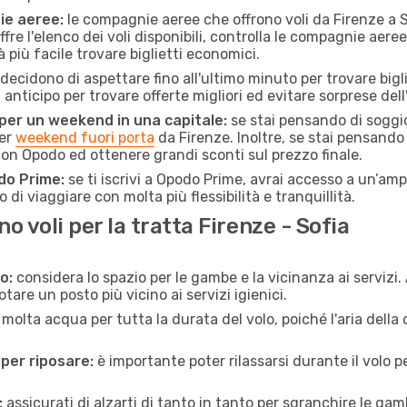
ie aeree:
le compagnie aeree che offrono voli da Firenze a So
fre l'elenco dei voli disponibili, controlla le compagnie aeree 
à più facile trovare biglietti economici.
ecidono di aspettare fino all'ultimo minuto per trovare bigli
n anticipo per trovare offerte migliori ed evitare sorprese del
 per un weekend in una capitale:
se stai pensando di soggior
per
weekend fuori porta
da Firenze. Inoltre, se stai pensando
on Opodo ed ottenere grandi sconti sul prezzo finale.
do Prime:
se ti iscrivi a Opodo Prime, avrai accesso a un’ampi
 di viaggiare con molta più flessibilità e tranquillità.
 voli per la tratta Firenze - Sofia
o:
considera lo spazio per le gambe e la vicinanza ai servizi
re un posto più vicino ai servizi igienici.
 molta acqua per tutta la durata del volo, poiché l'aria dell
 per riposare:
è importante poter rilassarsi durante il volo 
:
assicurati di alzarti di tanto in tanto per sgranchire le ga