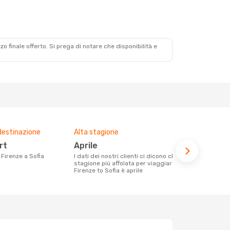
zzo finale offerto. Si prega di notare che disponibilità e
destinazione
Alta stagione
Prezzo med
rt
aprile
219 €
a Firenze a Sofia
I dati dei nostri clienti ci dicono che la
Con eDream, prezzo per un volo da
stagione più affolata per viaggiare da
Firenze a Sof
Firenze to Sofia è aprile
la media dei