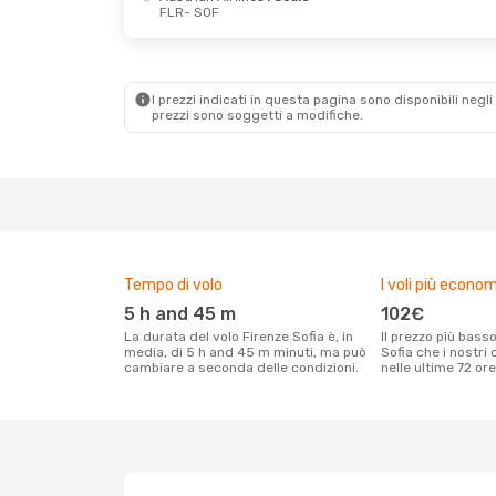
FLR
- SOF
Lun 24 Ago
- Mar 25 Ago
Mer 30 Set
Lufthansa
1 Scalo
Austrian A
FLR
- SOF
FLR
- SOF
Austrian Airlines
1 Scalo
I prezzi indicati in questa pagina sono disponibili negli 
SOF
- FLR
1 Scalo
prezzi sono soggetti a modifiche.
SOF
- FLR
Tempo di volo
I voli più econom
5 h and 45 m
102€
La durata del volo Firenze Sofia è, in
Il prezzo più basso per un volo Firenze
media, di 5 h and 45 m minuti, ma può
Sofia che i nostri 
cambiare a seconda delle condizioni.
nelle ultime 72 ore