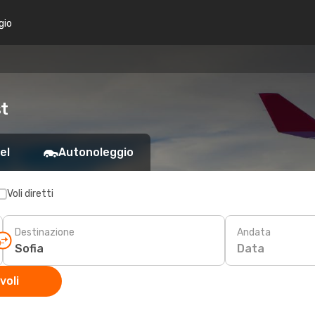
gio
st
el
Autonoleggio
Voli diretti
Destinazione
Andata
Data
voli