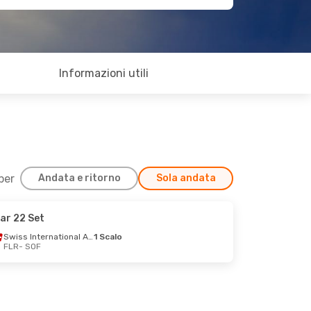
Informazioni utili
 per
Andata e ritorno
Sola andata
ar 22 Set
Swiss International Air Lines
1 Scalo
FLR
- SOF