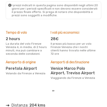
VCE
- FLR
I prezzi indicati in questa pagina sono disponibili negli ultimi 20
giorni per i periodi specificati e non devono essere considerati
il ​​prezzo finale offerto. Si prega di notare che disponibilità e
prezzi sono soggetti a modifiche.
Tempo di volo
I voli più economici
Alt
2 hours
28€
ap
La durata del volo Firenze
Il prezzo più basso per un volo
I dati dei nostri clienti ci dicono
Venezia è, in media, di 2 hours
Firenze Venezia che i nostri
che 
minuti, ma può cambiare a
clienti hanno trovato nelle ultime
viag
seconda delle condizioni.
72 ore
è ap
Il m
pre
Aeroporto di origine
Aeroporti di destinazione
n
Peretola Airport
Venice Marco Polo
Airport, Treviso Airport
Dai nostri dati reali si evince che
Volando da Firenze a Venezia
il p
Viaggiando da Firenze a Venezia
viag
Fir
Distanza:
204 kms