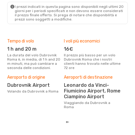
ROM
- DBV
I prezzi indicati in questa pagina sono disponibili negli ultimi 20
giorni per i periodi specificati e non devono essere considerati
il ​​prezzo finale offerto. Si prega di notare che disponibilità e
prezzi sono soggetti a modifiche.
Tempo di volo
I voli più economici
Alt
1 h and 20 m
16€
ap
La durata del volo Dubrovnik
Il prezzo più basso per un volo
I dati dei nostri clienti ci dicono
Roma è, in media, di 1 h and 20
Dubrovnik Roma che i nostri
che 
m minuti, ma può cambiare a
clienti hanno trovato nelle ultime
via
seconda delle condizioni.
72 ore
è ap
Aeroporto di origine
Aeroporti di destinazione
Pre
Dubrovnik Airport
Leonardo da Vinci-
11
Fiumicino Airport, Rome
Volando da Dubrovnik a Roma
Con eDream, prezzo per un volo
Ciampino Airport
da D
113 
Viaggiando da Dubrovnik a
prez
Roma