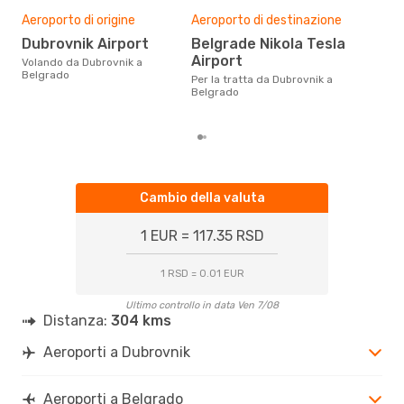
Pre
Aeroporto di origine
Aeroporto di destinazione
2
Dubrovnik Airport
Belgrade Nikola Tesla
Con eDream, prezzo per un volo
Airport
Volando da Dubrovnik a
da D
Belgrado
238 
Per la tratta da Dubrovnik a
prez
Belgrado
Cambio della valuta
1 EUR = 117.35 RSD
1 RSD = 0.01 EUR
Ultimo controllo in data Ven 7/08
Distanza:
304 kms
Aeroporti a Dubrovnik
Aeroporti a Belgrado