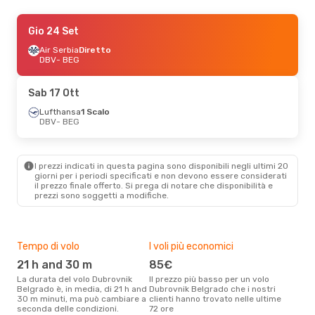
Gio 10 Set
Gio 24 Set
- Dom 13 Set
Air Serbia
Air Serbia
Diretto
Diretto
DBV
DBV
- BEG
- BEG
Air Serbia
Diretto
BEG
- DBV
Sab 17 Ott
Lufthansa
1 Scalo
DBV
- BEG
I prezzi indicati in questa pagina sono disponibili negli ultimi 20
giorni per i periodi specificati e non devono essere considerati
il ​​prezzo finale offerto. Si prega di notare che disponibilità e
prezzi sono soggetti a modifiche.
Tempo di volo
I voli più economici
Alt
21 h and 30 m
85€
ap
La durata del volo Dubrovnik
Il prezzo più basso per un volo
I dati dei nostri clienti ci dicono
Belgrado è, in media, di 21 h and
Dubrovnik Belgrado che i nostri
che 
30 m minuti, ma può cambiare a
clienti hanno trovato nelle ultime
viag
seconda delle condizioni.
72 ore
Belg