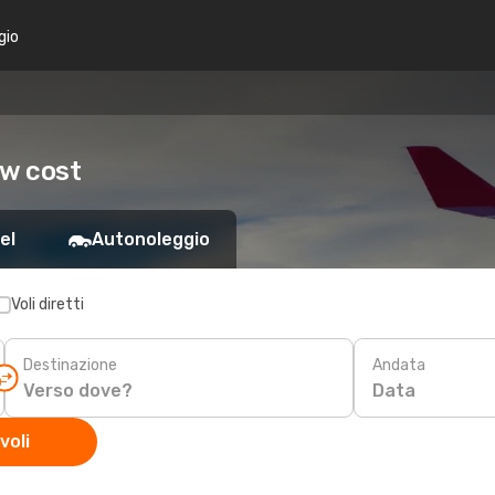
gio
ow cost
el
Autonoleggio
Voli diretti
Destinazione
Andata
Data
voli