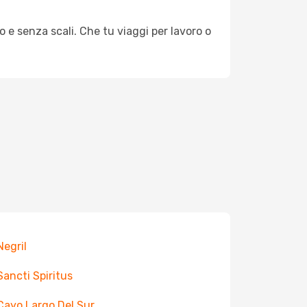
o e senza scali. Che tu viaggi per lavoro o
Negril
 Sancti Spiritus
 Cayo Largo Del Sur