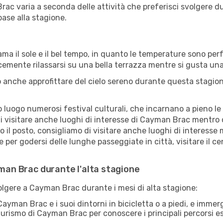
rac varia a seconda delle attività che preferisci svolgere 
base alla stagione.
ama il sole e il bel tempo, in quanto le temperature sono per
icemente rilassarsi su una bella terrazza mentre si gusta u
 anche approfittare del cielo sereno durante questa stagione
uogo numerosi festival culturali, che incarnano a pieno le tr
di visitare anche luoghi di interesse di Cayman Brac mentro
ro il posto, consigliamo di visitare anche luoghi di interes
e per godersi delle lunghe passeggiate in città, visitare il 
yman Brac durante l'alta stagione
volgere a Cayman Brac durante i mesi di alta stagione:
ayman Brac e i suoi dintorni in bicicletta o a piedi, e imme
l turismo di Cayman Brac per conoscere i principali percorsi esc