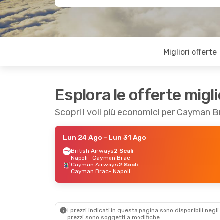
Migliori offerte
Esplora le offerte migli
Scopri i voli più economici per Cayman B
Lun 24 Ago
- Lun 31 Ago
British Airways
2 Scali
Napoli
- Cayman Brac
Cayman Airways
2 Scali
Cayman Brac
- Napoli
I prezzi indicati in questa pagina sono disponibili negli 
prezzi sono soggetti a modifiche.