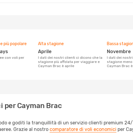
 più popolare
Alta stagione
Bassa stagio
ways
aprile
novembre
I dati dei nostri clienti ci dicono che la
I dati dei nostri clienti ci dicono che la
stagione più affolata per viaggiare e
stagione meno 
Cayman Brac è aprile
Cayman Brac è
ci per Cayman Brac
 e goditi la tranquillità di un servizio clienti premium 24/7
eree. Grazie al nostro
comparatore di voli economici
per Cay