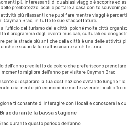
menti più interessanti di qualsiasi viaggio è scoprire ed as
 delle prelibatezze locali e portare a casa con te souvenir g
attività più rilassanti che puoi fare mentre viaggi è perderti
ri Cayman Brac, in tutte le sue sfaccettature.
all'ufficio del turismo della città, poiché molte città organiz
lta il programma degli eventi musicali, culturali ed enogas
e per le strade più antiche della città è una delle attività 
toriche e scopri la loro affascinante architettura.
o dell'anno prediletto da coloro che preferiscono prenotare v
 il momento migliore dell'anno per visitare Cayman Brac.
sente di esplorare la tua destinazione evitando lunghe file e
ono tendenzialmente più economici e molte aziende locali offron
ne ti consente di interagire con i locali e conoscere la cul
n Brac durante la bassa stagione
rac durante questo periodo dell’anno: