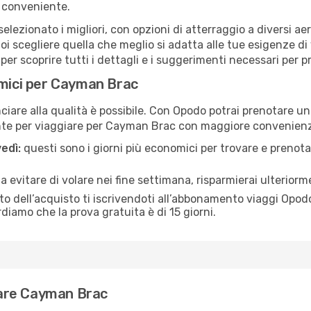
 conveniente.
elezionato i migliori, con opzioni di atterraggio a diversi ae
i scegliere quella che meglio si adatta alle tue esigenze d
r scoprire tutti i dettagli e i suggerimenti necessari per pre
omici per Cayman Brac
are alla qualità è possibile. Con Opodo potrai prenotare un
ente per viaggiare per Cayman Brac con maggiore convenien
edì:
questi sono i giorni più economici per trovare e prenotar
 a evitare di volare nei fine settimana, risparmierai ulterio
 dell’acquisto ti iscrivendoti all’abbonamento viaggi Opodo
ordiamo che la prova gratuita è di 15 giorni.
itare Cayman Brac