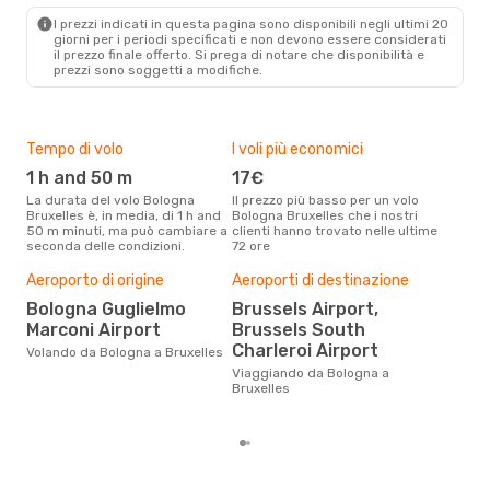
BRU
- BLQ
I prezzi indicati in questa pagina sono disponibili negli ultimi 20
giorni per i periodi specificati e non devono essere considerati
il ​​prezzo finale offerto. Si prega di notare che disponibilità e
prezzi sono soggetti a modifiche.
Tempo di volo
I voli più economici
Alt
1 h and 50 m
17€
ap
La durata del volo Bologna
Il prezzo più basso per un volo
I dati dei nostri clienti ci dicono
Bruxelles è, in media, di 1 h and
Bologna Bruxelles che i nostri
che 
50 m minuti, ma può cambiare a
clienti hanno trovato nelle ultime
viag
seconda delle condizioni.
72 ore
Brux
Aeroporto di origine
Aeroporti di destinazione
Pre
Bologna Guglielmo
Brussels Airport,
10
Marconi Airport
Brussels South
Con eDream, prezzo per un volo
Charleroi Airport
Volando da Bologna a Bruxelles
da B
100 
Viaggiando da Bologna a
prez
Bruxelles