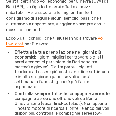
Se stai cercando voli economici per Ginevra (GVA) da
Bari (BRI), su Opodo troverai offerte a prezzi
imbattibili. Per assicurarti le migliori tariffe, ti
consigliamo di seguire alcuni semplici passi che ti
aiuteranno a risparmiare, viaggiando sempre con la
massima comodità.
Ecco 5 utili consigli che ti aiuteranno a trovare
voli
low-cost
per Ginevra:
Effettua la tua prenotazione nei giorni più
economici:
i giorni migliori per trovare biglietti
aerei economici per volare da Bari sono tra
martedì e giovedì. D'altra parte, i biglietti
tendono ad essere più costosi nei fine settimana
e in alta stagione, quindi se voli a metà
settimana o fuori stagione è più facile
risparmiare.
Controlla sempre tutte le compagnie aeree:
le
compagnie aeree che offrono voli da Bari a
Ginevra sono {​var.airlineRouteList}. Non appena
il nostro motore di ricerca ti offre l'elenco dei voli
disponibili, controlla le compagnie aeree low-