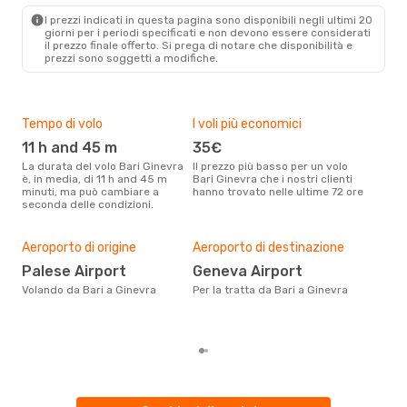
GVA
- BRI
I prezzi indicati in questa pagina sono disponibili negli ultimi 20
giorni per i periodi specificati e non devono essere considerati
il ​​prezzo finale offerto. Si prega di notare che disponibilità e
prezzi sono soggetti a modifiche.
Tempo di volo
I voli più economici
Alt
11 h and 45 m
35€
ap
La durata del volo Bari Ginevra
Il prezzo più basso per un volo
I dati dei nostri clienti ci dicono
è, in media, di 11 h and 45 m
Bari Ginevra che i nostri clienti
che 
minuti, ma può cambiare a
hanno trovato nelle ultime 72 ore
viag
seconda delle condizioni.
apri
Pre
19
Aeroporto di origine
Aeroporto di destinazione
Con eDream, prezzo per un volo
Palese Airport
Geneva Airport
da B
Volando da Bari a Ginevra
Per la tratta da Bari a Ginevra
calc
degl