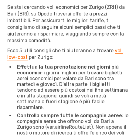
Se stai cercando voli economici per Zurigo (ZRH) da
Bari (BRI), su Opodo troverai offerte a prezzi
imbattibili. Per assicurarti le migliori tariffe, ti
consigliamo di seguire alcuni semplici passi che ti
aiuteranno a risparmiare, viaggiando sempre con la
massima comodità.
Ecco 5 utili consigli che ti aiuteranno a trovare
voli
low-cost
per Zurigo:
Effettua la tua prenotazione nei giorni più
economici:
i giorni migliori per trovare biglietti
aerei economici per volare da Bari sono tra
martedì e giovedì. D'altra parte, i biglietti
tendono ad essere più costosi nei fine settimana
e in alta stagione, quindi se voli a metà
settimana o fuori stagione è più facile
risparmiare.
Controlla sempre tutte le compagnie aeree:
le
compagnie aeree che offrono voli da Bari a
Zurigo sono {​var.airlineRouteList}. Non appena il
nostro motore di ricerca ti offre l'elenco dei voli