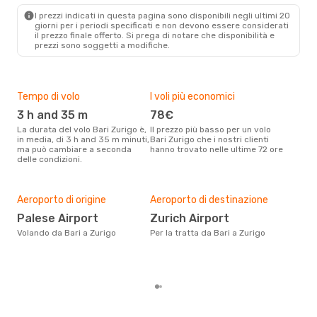
Ven 23 Ott
- Sab 24 Ott
I prezzi indicati in questa pagina sono disponibili negli ultimi 20
Swiss International Air Lines
giorni per i periodi specificati e non devono essere considerati
Diretto
il ​​prezzo finale offerto. Si prega di notare che disponibilità e
BRI
- ZRH
prezzi sono soggetti a modifiche.
ITA Airways
1 Scalo
ZRH
- BRI
Tempo di volo
I voli più economici
Alt
3 h and 35 m
78€
ap
La durata del volo Bari Zurigo è,
Il prezzo più basso per un volo
I dati dei nostri clienti ci dicono
in media, di 3 h and 35 m minuti,
Bari Zurigo che i nostri clienti
che 
ma può cambiare a seconda
hanno trovato nelle ultime 72 ore
viag
delle condizioni.
apri
Pre
Aeroporto di origine
Aeroporto di destinazione
2
Palese Airport
Zurich Airport
Con eDream, prezzo per un volo
da B
Volando da Bari a Zurigo
Per la tratta da Bari a Zurigo
calc
degl