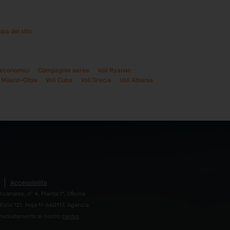
pa del sito
 economici
Compagnie aeree
Voli Ryanair
i Milano-Olbia
Voli Cuba
Voli Grecia
Voli Albania
Accessibilità
zanares, nº 4, Planta 1º, Oficina
Folio 121, Hoja M-660117. Agenzia
immediatamente al nostro
centro