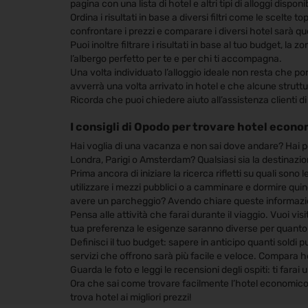
pagina con una lista di hotel e altri tipi di alloggi dis
Ordina i risultati in base a diversi filtri come le scelte 
confrontare i prezzi e comparare i diversi hotel sarà qu
Puoi inoltre filtrare i risultati in base al tuo budget, la 
l’albergo perfetto per te e per chi ti accompagna.
Una volta individuato l’alloggio ideale non resta che p
avverrà una volta arrivato in hotel e che alcune struttu
Ricorda che puoi chiedere aiuto all’assistenza clienti di
I consigli di Opodo per trovare hotel econo
Hai voglia di una vacanza e non sai dove andare? Hai p
Londra, Parigi o Amsterdam? Qualsiasi sia la destinazion
Prima ancora di iniziare la ricerca rifletti su quali sono 
utilizzare i mezzi pubblici o a camminare e dormire quin
avere un parcheggio? Avendo chiare queste informazioni la
Pensa alle attività che farai durante il viaggio. Vuoi vis
tua preferenza le esigenze saranno diverse per quanto ri
Definisci il tuo budget: sapere in anticipo quanti soldi p
servizi che offrono sarà più facile e veloce. Compara h
Guarda le foto e leggi le recensioni degli ospiti: ti farai 
Ora che sai come trovare facilmente l’hotel economico p
trova hotel ai migliori prezzi!