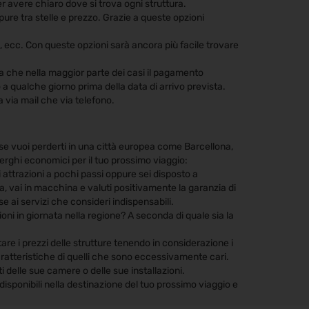
per avere chiaro dove si trova ogni struttura.
 oppure tra stelle e prezzo. Grazie a queste opzioni
ienti, ecc. Con queste opzioni sarà ancora più facile trovare
ra che nella maggior parte dei casi il pagamento
 a qualche giorno prima della data di arrivo prevista.
a via mail che via telefono.
se vuoi perderti in una città europea come Barcellona,
berghi economici per il tuo prossimo viaggio:
ali attrazioni a pochi passi oppure sei disposto a
a, vai in macchina e valuti positivamente la garanzia di
e ai servizi che consideri indispensabili.
sioni in giornata nella regione? A seconda di quale sia la
tare i prezzi delle strutture tenendo in considerazione i
ratteristiche di quelli che sono eccessivamente cari.
rti delle sue camere o delle sue installazioni.
isponibili nella destinazione del tuo prossimo viaggio e