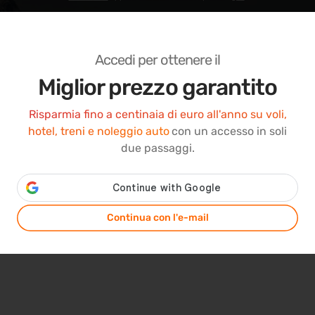
Accedi per ottenere il
Miglior prezzo garantito
Risparmia fino a centinaia di euro all'anno su voli,
hotel, treni e noleggio auto
con un accesso in soli
due passaggi.
Continua con l'e-mail