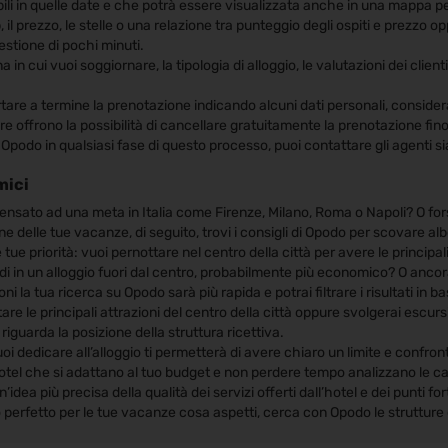
ponibili in quelle date e che potrà essere visualizzata anche in una mappa 
top, il prezzo, le stelle o una relazione tra punteggio degli ospiti e prezzo
estione di pochi minuti.
zona in cui vuoi soggiornare, la tipologia di alloggio, le valutazioni dei cl
ortare a termine la prenotazione indicando alcuni dati personali, conside
re offrono la possibilità di cancellare gratuitamente la prenotazione fino
 Opodo in qualsiasi fase di questo processo, puoi contattare gli agenti si
mici
ensato ad una meta in Italia come Firenze, Milano, Roma o Napoli? O for
e delle tue vacanze, di seguito, trovi i consigli di Opodo per scovare al
le tue priorità: vuoi pernottare nel centro della città per avere le princip
di in un alloggio fuori dal centro, probabilmente più economico? O ancor
 tua ricerca su Opodo sarà più rapida e potrai filtrare i risultati in bas
itare le principali attrazioni del centro della città oppure svolgerai escur
guarda la posizione della struttura ricettiva.
uoi dedicare all’alloggio ti permetterà di avere chiaro un limite e confron
otel che si adattano al tuo budget e non perdere tempo analizzano le ca
un’idea più precisa della qualità dei servizi offerti dall’hotel e dei punti fo
erfetto per le tue vacanze cosa aspetti, cerca con Opodo le strutture d