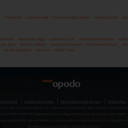
Pubblicità
La nostra App
Garanzia miglior prezzo
Buono Sconto
Map
Weekend
Agenzia di viaggi
Confronta i voli
Vacanze economiche
Hotel
i per Ibiza
Voli per Lisbona
Voli Catania-Milano
Voli Palermo-Roma
Vol
Opodo Angebote
eDreams
Black Friday
ni Generali
Utilizzo dei Cookie
Informativa sulla privacy
Press office
ti riservati. Vacaciones Opodo, S.L. (Sociedad Unipersonal). Sede sociale in Calle de Man
ita IVA ESB-61965778. Registrata presso il Registro Mercantil de Madrid, Tomo 36897, 
e accreditato IATA. Per contattarci in relazione alla tua prenotazione, puoi rivolgerti 
assistenza
oppure contatta i nostri operatori
qui
.