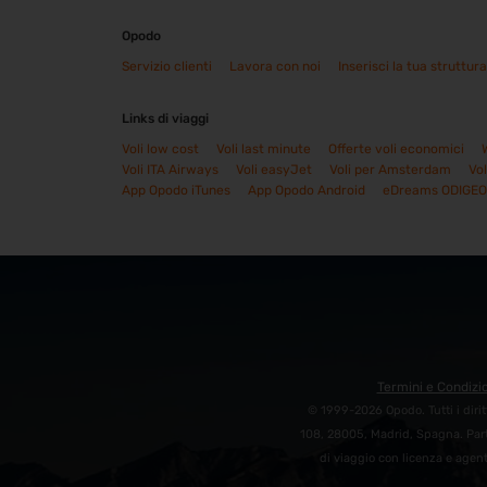
Opodo
Servizio clienti
Lavora con noi
Inserisci la tua struttura
Links di viaggi
Voli low cost
Voli last minute
Offerte voli economici
Voli ITA Airways
Voli easyJet
Voli per Amsterdam
Vol
App Opodo iTunes
App Opodo Android
eDreams ODIGEO
Termini e Condizio
© 1999-2026 Opodo. Tutti i dirit
108, 28005, Madrid, Spagna. Part
di viaggio con licenza e agent