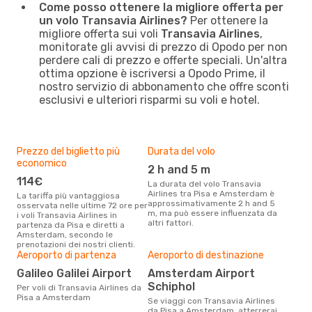
Come posso ottenere la migliore offerta per
un volo Transavia Airlines?
Per ottenere la
migliore offerta sui voli
Transavia Airlines
,
monitorate gli avvisi di prezzo di Opodo per non
perdere cali di prezzo e offerte speciali. Un'altra
ottima opzione è iscriversi a Opodo Prime, il
nostro servizio di abbonamento che offre sconti
esclusivi e ulteriori risparmi su voli e hotel.
Prezzo del biglietto più
Durata del volo
economico
2 h and 5 m
114€
La durata del volo Transavia
Airlines tra Pisa e Amsterdam è
La tariffa più vantaggiosa
approssimativamente 2 h and 5
osservata nelle ultime 72 ore per
m, ma può essere influenzata da
i voli Transavia Airlines in
altri fattori.
partenza da Pisa e diretti a
Amsterdam, secondo le
prenotazioni dei nostri clienti.
Aeroporto di partenza
Aeroporto di destinazione
Galileo Galilei Airport
Amsterdam Airport
Schiphol
Per voli di Transavia Airlines da
Pisa a Amsterdam
Se viaggi con Transavia Airlines
da Pisa a Amsterdam, atterrerai