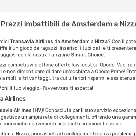
: Prezzi imbattibili da Amsterdam a Nizz
omici
Transavia Airlines
da
Amsterdam
a
Nizza
? Con il pot
iffe è un gioco da ragazzi. Inserisci i tuoi dati e ti present
taggiosi con la nostra funzione
Smart Choice
.
zzi competitivi e ottime offerte low-cost su Opodo. Vuoi ren
ivi e non dimenticare di dare un'occhiata a Opodo Prime! Ent
 molti altri vantaggi, tra cui ulteriori risparmi e assistenza 
ichi il tuo viaggio—l'avventura ti aspetta!
a Airlines
savia Airlines
(
HV
)! Conosciuta per il suo servizio eccezion
gestisce un'ampia rete di collegamenti, offrendo una gamma d
 economiche convenienti ai biglietti premium flessibili.
rdam
a
Nizza
, puoi aspettarti collegamenti senza problemi, p