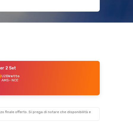
er 2 Set
U2
Diretto
AMS
- NCE
zzo finale offerto. Si prega di notare che disponibilità e