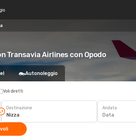
gio
za
n Transavia Airlines con Opodo
el
Autonoleggio
Voli diretti
Destinazione
Andata
Data
voli