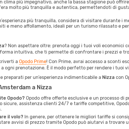
n clima più impegnativo, anche la bassa stagione può offrir
sfera molto più tranquilla e autentica, permettendoti di gusta
’esperienza più tranquilla, considera di visitare durante i m
i e meno affollamento, ideali per un turismo rilassato e per 
za
? Non aspettare oltre: prenota oggi i tuoi voli economici 
orma intuitiva, che ti permette di confrontare i prezzi e trov
criverti a
Opodo Prime
! Con Prime, avrai accesso a sconti escl
 a ogni prenotazione. È il modo perfetto per rendere i tuoi vi
ti e preparati per un’esperienza indimenticabile a
Nizza
con Op
a Amsterdam a Nizza
mite Opodo?
Opodo offre offerte esclusive e un processo di 
o sicure, assistenza clienti 24/7 e tariffe competitive, Opo
s
.
re il volo?
In genere, per ottenere le migliori tariffe si cons
stare avvisi di prezzo tramite Opodo può aiutarvi a trovare 