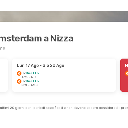
Amsterdam a Nizza
one
Lun 17 Ago
- Gio 20 Ago
M
U2
Diretto
AMS
- NCE
U2
Diretto
NCE
- AMS
ultimi 20 giorni per i periodi specificati e non devono essere considerati il ​​pre