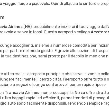
 viaggio fluido e piacevole. Quindi allaccia le cinture e prepa
am
via Airlines
(
HV
), probabilmente inizierai il tuo viaggio dall
iacevole e senza intoppi. Questo aeroporto collega
Amsterd
e lounge accoglienti, insieme a numerose comodità per iniziare 
o per partire nel modo giusto. E grazie alle opzioni di traspo
la tua destinazione, sarai pronto per il decollo in men che n
e atterrerai all’aeroporto principale che serve la zona e col
gere facilmente il centro città, l’aeroporto offre tutto il ne
orazione a negozi e lounge confortevoli per un rapido riposo.
on
Transavia Airlines
, non preoccuparti:
Nizza
offre struttu
i ritiro bagagli rapidi ed efficienti, permettendoti di proseg
eggio auto sono facilmente disponibili, rendendo semplice ra