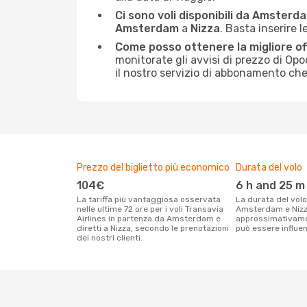
Ci sono voli disponibili da Amsterd
Amsterdam
a
Nizza
. Basta inserire 
Come posso ottenere la migliore off
monitorate gli avvisi di prezzo di Opo
il nostro servizio di abbonamento che o
Prezzo del biglietto più economico
Durata del volo
104€
6 h and 25 m
La tariffa più vantaggiosa osservata
La durata del volo Transavia Airlines tra
nelle ultime 72 ore per i voli Transavia
Amsterdam e Nizz
Airlines in partenza da Amsterdam e
approssimativame
diretti a Nizza, secondo le prenotazioni
può essere influenz
dei nostri clienti.