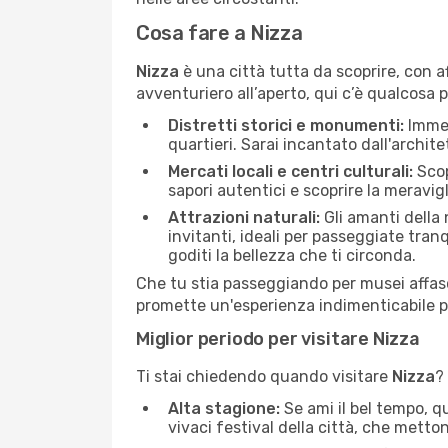
Cosa fare a Nizza
Nizza
è una città tutta da scoprire, con af
avventuriero all’aperto, qui c’è qualcosa 
Distretti storici e monumenti:
Immer
quartieri. Sarai incantato dall'archit
Mercati locali e centri culturali:
Scopr
sapori autentici e scoprire la meravig
Attrazioni naturali:
Gli amanti della 
invitanti, ideali per passeggiate tranq
goditi la bellezza che ti circonda.
Che tu stia passeggiando per musei affas
promette un'esperienza indimenticabile pe
Miglior periodo per visitare Nizza
Ti stai chiedendo quando visitare
Nizza
?
Alta stagione:
Se ami il bel tempo, qu
vivaci festival della città, che metto