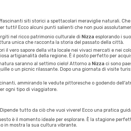
fascinanti siti storici a spettacolari meraviglie naturali. Ch
per tutti! Ecco alcuni punti salienti che non puoi assolutame
giti nel ricco patrimonio culturale di
Nizza
esplorando i suoi 
ettura unica che racconta la storia del passato della città.
i il vero sapore della vita locale nei vivaci mercati e nei colo
liosa artigianalità della regione. È il posto perfetto per acqu
natura saranno al settimo cielo! Attorno a
Nizza
ci sono paes
uille o un picnic rilassante. Dopo una giornata di visite turist
cinanti, ammirando le vedute pittoresche o godendo dell'at
r ogni tipo di viaggiatore.
 Dipende tutto da ciò che vuoi vivere! Ecco una pratica guida p
esto è il momento ideale per esplorare. È la stagione perfett
no in mostra la sua cultura vibrante.