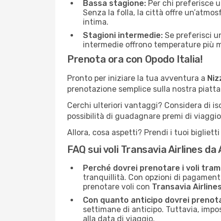
Bassa stagione:
Per chi preferisce u
Senza la folla, la città offre un’atmo
intima.
Stagioni intermedie:
Se preferisci un
intermedie offrono temperature più mit
Prenota ora con Opodo Italia!
Pronto per iniziare la tua avventura a
Niz
prenotazione semplice sulla nostra piattaf
Cerchi ulteriori vantaggi? Considera di is
possibilità di guadagnare premi di viaggio
Allora, cosa aspetti? Prendi i tuoi bigliet
FAQ sui voli Transavia Airlines d
Perché dovrei prenotare i voli tra
tranquillità. Con opzioni di pagament
prenotare voli con
Transavia Airline
Con quanto anticipo dovrei prenota
settimane di anticipo. Tuttavia, impo
alla data di viaggio.