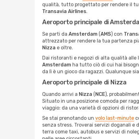
qualità, tutto progettato per rendere il tuo
Transavia Airlines
.
Aeroporto principale di Amsterd
Se parti da
Amsterdam
(
AMS
) con
Transa
attrezzato per rendere la tua partenza p
Nizza
e oltre.
Dai ristoranti e negozi di alta qualità all
Amsterdam
ha tutto ciò di cui hai bisogn
da lì è un gioco da ragazzi. Qualunque sia 
Aeroporto principale di Nizza
Quando arrivi a
Nizza
(
NCE
), probabilment
Situato in una posizione comoda per raggiun
viaggio: da una varietà di opzioni di rist
Se stai prenotando un
volo last-minute
c
senza stress. Troverai servizi doganali e d
terra come taxi, autobus e servizi di nol
nelle aree circostanti.