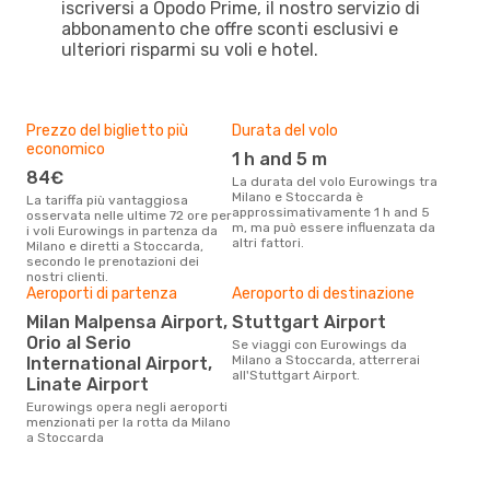
iscriversi a Opodo Prime, il nostro servizio di
abbonamento che offre sconti esclusivi e
ulteriori risparmi su voli e hotel.
Prezzo del biglietto più
Durata del volo
economico
1 h and 5 m
84€
La durata del volo Eurowings tra
Milano e Stoccarda è
La tariffa più vantaggiosa
approssimativamente 1 h and 5
osservata nelle ultime 72 ore per
m, ma può essere influenzata da
i voli Eurowings in partenza da
altri fattori.
Milano e diretti a Stoccarda,
secondo le prenotazioni dei
nostri clienti.
Aeroporti di partenza
Aeroporto di destinazione
Milan Malpensa Airport,
Stuttgart Airport
Orio al Serio
Se viaggi con Eurowings da
Milano a Stoccarda, atterrerai
International Airport,
all'Stuttgart Airport.
Linate Airport
Eurowings opera negli aeroporti
menzionati per la rotta da Milano
a Stoccarda