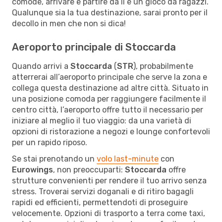
comode, arrivare e partire da lì è un gioco da ragazzi.
Qualunque sia la tua destinazione, sarai pronto per il
decollo in men che non si dica!
Aeroporto principale di Stoccarda
Quando arrivi a
Stoccarda
(
STR
), probabilmente
atterrerai all’aeroporto principale che serve la zona e
collega questa destinazione ad altre città. Situato in
una posizione comoda per raggiungere facilmente il
centro città, l’aeroporto offre tutto il necessario per
iniziare al meglio il tuo viaggio: da una varietà di
opzioni di ristorazione a negozi e lounge confortevoli
per un rapido riposo.
Se stai prenotando un
volo last-minute
con
Eurowings
, non preoccuparti:
Stoccarda
offre
strutture convenienti per rendere il tuo arrivo senza
stress. Troverai servizi doganali e di ritiro bagagli
rapidi ed efficienti, permettendoti di proseguire
velocemente. Opzioni di trasporto a terra come taxi,