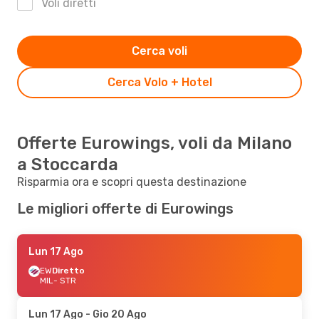
Voli diretti
Cerca voli
Cerca Volo + Hotel
Offerte Eurowings, voli da Milano
a Stoccarda
Risparmia ora e scopri questa destinazione
Le migliori offerte di Eurowings
Lun 17 Ago
EW
Diretto
MIL
- STR
Lun 17 Ago
- Gio 20 Ago