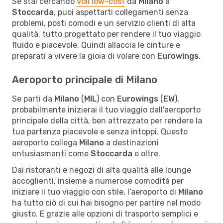
Se stai cercando
voli low-cost
da
Milano
a
Stoccarda
, puoi aspettarti collegamenti senza
problemi, posti comodi e un servizio clienti di alta
qualità, tutto progettato per rendere il tuo viaggio
fluido e piacevole. Quindi allaccia le cinture e
preparati a vivere la gioia di volare con
Eurowings
.
Aeroporto principale di Milano
Se parti da
Milano
(
MIL
) con
Eurowings
(
EW
),
probabilmente inizierai il tuo viaggio dall'aeroporto
principale della città, ben attrezzato per rendere la
tua partenza piacevole e senza intoppi. Questo
aeroporto collega
Milano
a destinazioni
entusiasmanti come
Stoccarda
e oltre.
Dai ristoranti e negozi di alta qualità alle lounge
accoglienti, insieme a numerose comodità per
iniziare il tuo viaggio con stile, l’aeroporto di
Milano
ha tutto ciò di cui hai bisogno per partire nel modo
giusto. E grazie alle opzioni di trasporto semplici e