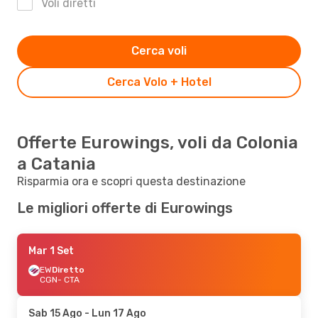
Voli diretti
Cerca voli
Cerca Volo + Hotel
Offerte Eurowings, voli da Colonia
a Catania
Risparmia ora e scopri questa destinazione
Le migliori offerte di Eurowings
Mar 1 Set
EW
Diretto
CGN
- CTA
Sab 15 Ago
- Lun 17 Ago