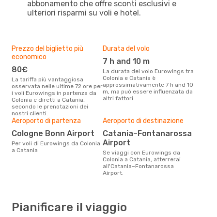
abbonamento che offre sconti esclusivi e
ulteriori risparmi su voli e hotel.
Prezzo del biglietto più
Durata del volo
economico
7 h and 10 m
80€
La durata del volo Eurowings tra
Colonia e Catania è
La tariffa più vantaggiosa
approssimativamente 7 h and 10
osservata nelle ultime 72 ore per
m, ma può essere influenzata da
i voli Eurowings in partenza da
altri fattori.
Colonia e diretti a Catania,
secondo le prenotazioni dei
nostri clienti.
Aeroporto di partenza
Aeroporto di destinazione
Cologne Bonn Airport
Catania–Fontanarossa
Airport
Per voli di Eurowings da Colonia
a Catania
Se viaggi con Eurowings da
Colonia a Catania, atterrerai
all'Catania–Fontanarossa
Airport.
Pianificare il viaggio