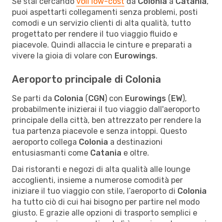
Se stai cercando
voli low-cost
da
Colonia
a
Catania
,
puoi aspettarti collegamenti senza problemi, posti
comodi e un servizio clienti di alta qualità, tutto
progettato per rendere il tuo viaggio fluido e
piacevole. Quindi allaccia le cinture e preparati a
vivere la gioia di volare con
Eurowings
.
Aeroporto principale di Colonia
Se parti da
Colonia
(
CGN
) con
Eurowings
(
EW
),
probabilmente inizierai il tuo viaggio dall'aeroporto
principale della città, ben attrezzato per rendere la
tua partenza piacevole e senza intoppi. Questo
aeroporto collega
Colonia
a destinazioni
entusiasmanti come
Catania
e oltre.
Dai ristoranti e negozi di alta qualità alle lounge
accoglienti, insieme a numerose comodità per
iniziare il tuo viaggio con stile, l’aeroporto di
Colonia
ha tutto ciò di cui hai bisogno per partire nel modo
giusto. E grazie alle opzioni di trasporto semplici e