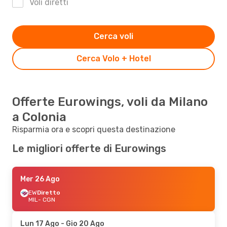
Voli diretti
Cerca voli
Cerca Volo + Hotel
Offerte Eurowings, voli da Milano
a Colonia
Risparmia ora e scopri questa destinazione
Le migliori offerte di Eurowings
Mer 26 Ago
EW
Diretto
MIL
- CGN
Lun 17 Ago
- Gio 20 Ago