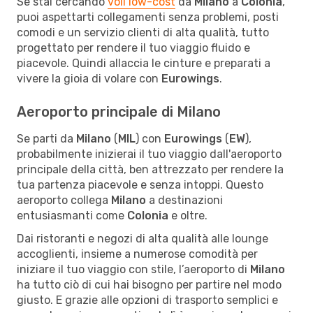
Se stai cercando
voli low-cost
da
Milano
a
Colonia
,
puoi aspettarti collegamenti senza problemi, posti
comodi e un servizio clienti di alta qualità, tutto
progettato per rendere il tuo viaggio fluido e
piacevole. Quindi allaccia le cinture e preparati a
vivere la gioia di volare con
Eurowings
.
Aeroporto principale di Milano
Se parti da
Milano
(
MIL
) con
Eurowings
(
EW
),
probabilmente inizierai il tuo viaggio dall'aeroporto
principale della città, ben attrezzato per rendere la
tua partenza piacevole e senza intoppi. Questo
aeroporto collega
Milano
a destinazioni
entusiasmanti come
Colonia
e oltre.
Dai ristoranti e negozi di alta qualità alle lounge
accoglienti, insieme a numerose comodità per
iniziare il tuo viaggio con stile, l’aeroporto di
Milano
ha tutto ciò di cui hai bisogno per partire nel modo
giusto. E grazie alle opzioni di trasporto semplici e