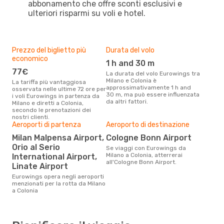
abbonamento che offre sconti esclusivi e
ulteriori risparmi su voli e hotel.
Prezzo del biglietto più
Durata del volo
economico
1 h and 30 m
77€
La durata del volo Eurowings tra
Milano e Colonia è
La tariffa più vantaggiosa
approssimativamente 1 h and
osservata nelle ultime 72 ore per
30 m, ma può essere influenzata
i voli Eurowings in partenza da
da altri fattori.
Milano e diretti a Colonia,
secondo le prenotazioni dei
nostri clienti.
Aeroporti di partenza
Aeroporto di destinazione
Milan Malpensa Airport,
Cologne Bonn Airport
Orio al Serio
Se viaggi con Eurowings da
Milano a Colonia, atterrerai
International Airport,
all'Cologne Bonn Airport.
Linate Airport
Eurowings opera negli aeroporti
menzionati per la rotta da Milano
a Colonia