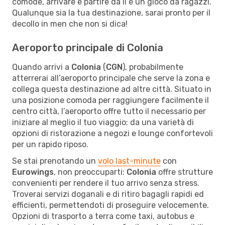
comode, arrivare e partire da lì è un gioco da ragazzi.
Qualunque sia la tua destinazione, sarai pronto per il
decollo in men che non si dica!
Aeroporto principale di Colonia
Quando arrivi a
Colonia
(
CGN
), probabilmente
atterrerai all’aeroporto principale che serve la zona e
collega questa destinazione ad altre città. Situato in
una posizione comoda per raggiungere facilmente il
centro città, l’aeroporto offre tutto il necessario per
iniziare al meglio il tuo viaggio: da una varietà di
opzioni di ristorazione a negozi e lounge confortevoli
per un rapido riposo.
Se stai prenotando un
volo last-minute
con
Eurowings
, non preoccuparti:
Colonia
offre strutture
convenienti per rendere il tuo arrivo senza stress.
Troverai servizi doganali e di ritiro bagagli rapidi ed
efficienti, permettendoti di proseguire velocemente.
Opzioni di trasporto a terra come taxi, autobus e