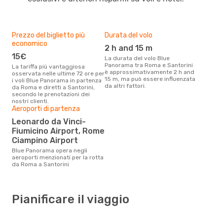
Prezzo del biglietto più
Durata del volo
economico
2 h and 15 m
15€
La durata del volo Blue
Panorama tra Roma e Santorini
La tariffa più vantaggiosa
è approssimativamente 2 h and
osservata nelle ultime 72 ore per
15 m, ma può essere influenzata
i voli Blue Panorama in partenza
da altri fattori.
da Roma e diretti a Santorini,
secondo le prenotazioni dei
nostri clienti.
Aeroporti di partenza
Leonardo da Vinci-
Fiumicino Airport, Rome
Ciampino Airport
Blue Panorama opera negli
aeroporti menzionati per la rotta
da Roma a Santorini
Pianificare il viaggio