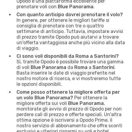
Opodo è una piattaforma eccellente per
prenotare voli con
Blue Panorama
.
Con quanto anticipo dovrei prenotare il volo?
In genere, per ottenere le migliori tariffe si
consiglia di prenotare con tre o quattro
settimane di anticipo. Tuttavia, impostare avvisi
di prezzo tramite Opodo può aiutarvi a trovare
un'offerta vantaggiosa anche più vicino alla data
di viaggio.
Ci sono voli disponibili da Roma a Santorini?
Sì, tramite Opodo è possibile trovare una gamma
di voli
Blue Panorama
da
Roma
a
Santorini
.
Basta inserire le date di viaggio preferite nel
nostro motore di ricerca, e vi mostreremo tutte
le opzioni disponibili.
Come posso ottenere la migliore offerta per
un volo Blue Panorama?
Per ottenere la
migliore offerta sui voli
Blue Panorama
,
monitorate gli avvisi di prezzo di Opodo per non
perdere cali di prezzo e offerte speciali. Un'altra
ottima opzione è iscriversi a Opodo Prime, il
nostro servizio di abbonamento che offre sconti
esclusivi e ulteriori risparmi su voli e hotel.