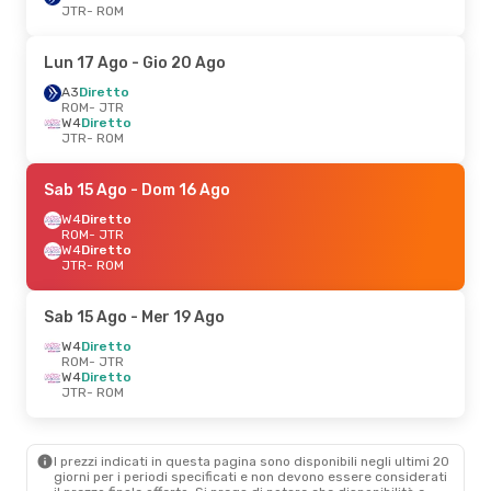
JTR
- ROM
Lun 17 Ago
- Gio 20 Ago
A3
Diretto
ROM
- JTR
W4
Diretto
JTR
- ROM
Sab 15 Ago
- Dom 16 Ago
W4
Diretto
ROM
- JTR
W4
Diretto
JTR
- ROM
Sab 15 Ago
- Mer 19 Ago
W4
Diretto
ROM
- JTR
W4
Diretto
JTR
- ROM
I prezzi indicati in questa pagina sono disponibili negli ultimi 20
giorni per i periodi specificati e non devono essere considerati