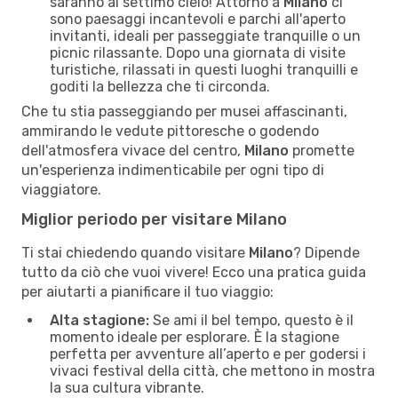
saranno al settimo cielo! Attorno a
Milano
ci
sono paesaggi incantevoli e parchi all'aperto
invitanti, ideali per passeggiate tranquille o un
picnic rilassante. Dopo una giornata di visite
turistiche, rilassati in questi luoghi tranquilli e
goditi la bellezza che ti circonda.
Che tu stia passeggiando per musei affascinanti,
ammirando le vedute pittoresche o godendo
dell'atmosfera vivace del centro,
Milano
promette
un'esperienza indimenticabile per ogni tipo di
viaggiatore.
Miglior periodo per visitare Milano
Ti stai chiedendo quando visitare
Milano
? Dipende
tutto da ciò che vuoi vivere! Ecco una pratica guida
per aiutarti a pianificare il tuo viaggio:
Alta stagione:
Se ami il bel tempo, questo è il
momento ideale per esplorare. È la stagione
perfetta per avventure all’aperto e per godersi i
vivaci festival della città, che mettono in mostra
la sua cultura vibrante.