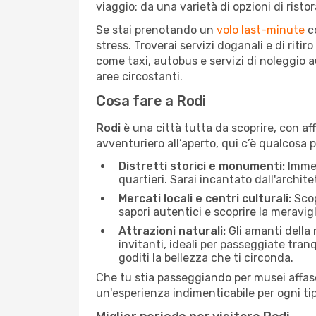
viaggio: da una varietà di opzioni di rist
Se stai prenotando un
volo last-minute
c
stress. Troverai servizi doganali e di riti
come taxi, autobus e servizi di noleggio 
aree circostanti.
Cosa fare a Rodi
Rodi
è una città tutta da scoprire, con aff
avventuriero all’aperto, qui c’è qualcosa 
Distretti storici e monumenti:
Immer
quartieri. Sarai incantato dall'archit
Mercati locali e centri culturali:
Scopr
sapori autentici e scoprire la meravig
Attrazioni naturali:
Gli amanti della 
invitanti, ideali per passeggiate tranq
goditi la bellezza che ti circonda.
Che tu stia passeggiando per musei affas
un'esperienza indimenticabile per ogni tip