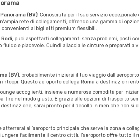
anorama
 Panorama
(
BV
)! Conosciuta per il suo servizio eccezionale
n'ampia rete di collegamenti, offrendo una gamma di opzioni d
convenienti ai biglietti premium flessibili.
a
Rodi
, puoi aspettarti collegamenti senza problemi, posti com
 fluido e piacevole. Quindi allaccia le cinture e preparati a v
ama
(
BV
), probabilmente inizierai il tuo viaggio dall'aeroport
a intoppi. Questo aeroporto collega
Roma
a destinazioni en
e lounge accoglienti, insieme a numerose comodità per iniziare 
artire nel modo giusto. E grazie alle opzioni di trasporto semp
destinazione, sarai pronto per il decollo in men che non si d
e atterrerai all’aeroporto principale che serve la zona e coll
gere facilmente il centro città, l’aeroporto offre tutto il ne