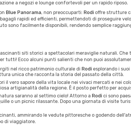
orazione a negozi e lounge confortevoli per un rapido riposo.
on
Blue Panorama
, non preoccuparti:
Rodi
offre strutture c
ro bagagli rapidi ed efficienti, permettendoti di proseguire ve
auto sono facilmente disponibili, rendendo semplice raggiunge
ascinanti siti storici a spettacolari meraviglie naturali. Che
per tutti! Ecco alcuni punti salienti che non puoi assolutame
giti nel ricco patrimonio culturale di
Rodi
esplorando i suoi i
ettura unica che racconta la storia del passato della città.
i il vero sapore della vita locale nei vivaci mercati e nei colo
liosa artigianalità della regione. È il posto perfetto per acqu
natura saranno al settimo cielo! Attorno a
Rodi
ci sono paesa
uille o un picnic rilassante. Dopo una giornata di visite turist
cinanti, ammirando le vedute pittoresche o godendo dell'at
o di viaggiatore.