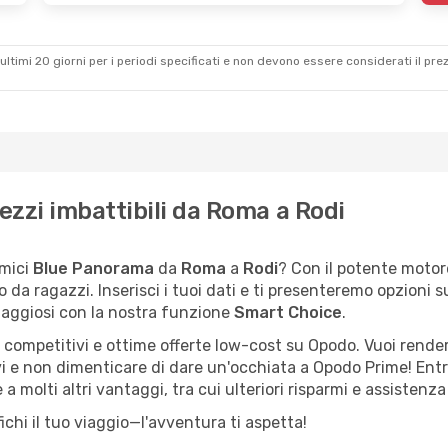
ultimi 20 giorni per i periodi specificati e non devono essere considerati il ​​pre
zzi imbattibili da Roma a Rodi
omici
Blue Panorama
da
Roma
a
Rodi
? Con il potente motore
co da ragazzi. Inserisci i tuoi dati e ti presenteremo opzioni 
taggiosi con la nostra funzione
Smart Choice
.
 competitivi e ottime offerte low-cost su Opodo. Vuoi render
ivi e non dimenticare di dare un'occhiata a Opodo Prime! Ent
 molti altri vantaggi, tra cui ulteriori risparmi e assistenza 
ichi il tuo viaggio—l'avventura ti aspetta!