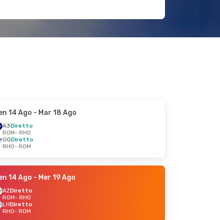
en 14 Ago
- Mar 18 Ago
A3
Diretto
ROM
- RHO
GQ
Diretto
RHO
- ROM
en 14 Ago
- Mer 19 Ago
AZ
Diretto
ROM
- RHO
LH
Diretto
RHO
- ROM