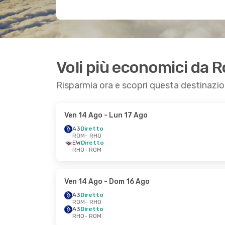
Voli più economici da 
Risparmia ora e scopri questa destinazi
Ven 14 Ago
- Lun 17 Ago
A3
Diretto
ROM
- RHO
EW
Diretto
RHO
- ROM
Ven 14 Ago
- Dom 16 Ago
A3
Diretto
ROM
- RHO
A3
Diretto
RHO
- ROM