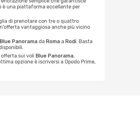
prenotazione semplice che garantisce
do è una piattaforma eccellente per
iglia di prenotare con tre o quattro
un'offerta vantaggiosa anche più vicino
Blue Panorama
da
Roma
a
Rodi
. Basta
isponibili.
offerta sui voli
Blue Panorama
,
 ottima opzione è iscriversi a Opodo Prime,