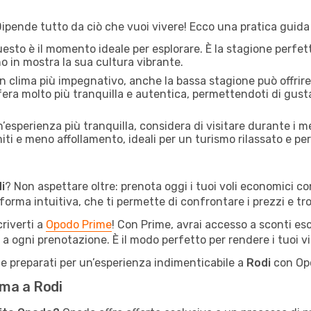
Dipende tutto da ciò che vuoi vivere! Ecco una pratica guida pe
esto è il momento ideale per esplorare. È la stagione perfett
no in mostra la sua cultura vibrante.
n clima più impegnativo, anche la bassa stagione può offrir
sfera molto più tranquilla e autentica, permettendoti di gusta
’esperienza più tranquilla, considera di visitare durante i m
i e meno affollamento, ideali per un turismo rilassato e per 
i
? Non aspettare oltre: prenota oggi i tuoi voli economici c
orma intuitiva, che ti permette di confrontare i prezzi e trov
criverti a
Opodo Prime
! Con Prime, avrai accesso a sconti escl
 a ogni prenotazione. È il modo perfetto per rendere i tuoi vi
ti e preparati per un’esperienza indimenticabile a
Rodi
con Opo
oma a Rodi