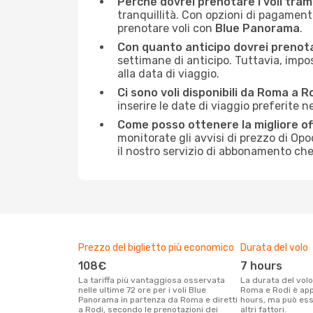
Perché dovrei prenotare i voli tra
tranquillità. Con opzioni di pagament
prenotare voli con
Blue Panorama
.
Con quanto anticipo dovrei prenota
settimane di anticipo. Tuttavia, impo
alla data di viaggio.
Ci sono voli disponibili da Roma a R
inserire le date di viaggio preferite n
Come posso ottenere la migliore o
monitorate gli avvisi di prezzo di Opo
il nostro servizio di abbonamento che o
Prezzo del biglietto più economico
Durata del volo
108€
7 hours
La tariffa più vantaggiosa osservata
La durata del volo Blue Panorama tra
nelle ultime 72 ore per i voli Blue
Roma e Rodi è ap
Panorama in partenza da Roma e diretti
hours, ma può ess
a Rodi, secondo le prenotazioni dei
altri fattori.