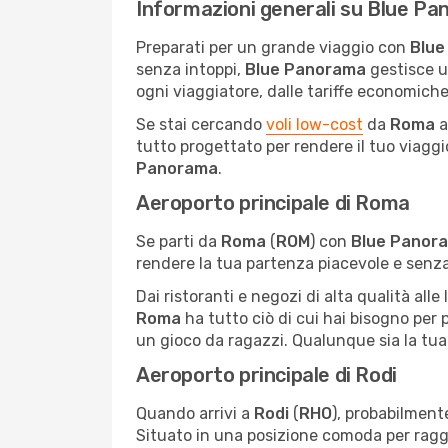
Informazioni generali su Blue P
Preparati per un grande viaggio con
Blue
senza intoppi,
Blue Panorama
gestisce u
ogni viaggiatore, dalle tariffe economiche 
Se stai cercando
voli low-cost
da
Roma
tutto progettato per rendere il tuo viaggio
Panorama
.
Aeroporto principale di Roma
Se parti da
Roma
(
ROM
) con
Blue Panor
rendere la tua partenza piacevole e senz
Dai ristoranti e negozi di alta qualità all
Roma
ha tutto ciò di cui hai bisogno per p
un gioco da ragazzi. Qualunque sia la tua 
Aeroporto principale di Rodi
Quando arrivi a
Rodi
(
RHO
), probabilment
Situato in una posizione comoda per raggiun