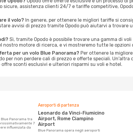
mite Opodo?
Opodo offre offerte esclusive e un processo di 
o sicure, assistenza clienti 24/7 e tariffe competitive, Opo
re il volo?
In genere, per ottenere le migliori tariffe si cons
stare avvisi di prezzo tramite Opodo può aiutarvi a trovare 
odi?
Sì, tramite Opodo è possibile trovare una gamma di voli
el nostro motore di ricerca, e vi mostreremo tutte le opzioni d
fferta per un volo Blue Panorama?
Per ottenere la migliore 
do per non perdere cali di prezzo e offerte speciali. Un'altra
ffre sconti esclusivi e ulteriori risparmi su voli e hotel.
Aeroporti di partenza
Leonardo da Vinci-Fiumicino
Airport, Rome Ciampino
prossimativamente 7
Airport
ere influenzata da
Blue Panorama opera negli aeroporti