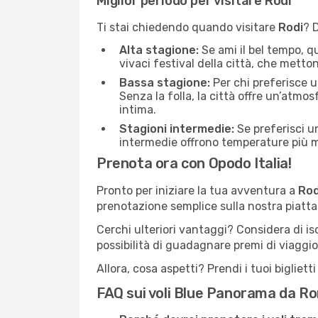
Miglior periodo per visitare Rodi
Ti stai chiedendo quando visitare
Rodi
? 
Alta stagione:
Se ami il bel tempo, qu
vivaci festival della città, che metto
Bassa stagione:
Per chi preferisce u
Senza la folla, la città offre un’atmo
intima.
Stagioni intermedie:
Se preferisci un
intermedie offrono temperature più mit
Prenota ora con Opodo Italia!
Pronto per iniziare la tua avventura a
Rod
prenotazione semplice sulla nostra piattaf
Cerchi ulteriori vantaggi? Considera di is
possibilità di guadagnare premi di viaggio
Allora, cosa aspetti? Prendi i tuoi bigliet
FAQ sui voli Blue Panorama da R