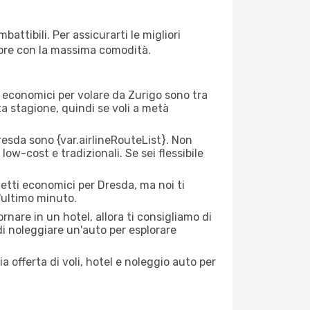
attibili. Per assicurarti le migliori
empre con la massima comodità.
rei economici per volare da Zurigo sono tra
lta stagione, quindi se voli a metà
esda sono {​var.airlineRouteList}. Non
low-cost e tradizionali. Se sei flessibile
ietti economici per Dresda, ma noi ti
l'ultimo minuto.
nare in un hotel, allora ti consigliamo di
di noleggiare un'auto per esplorare
a offerta di voli, hotel e noleggio auto per