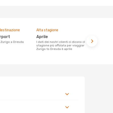
destinazione
Alta stagione
Compagnie 
voli su que
irport
aprile
Swiss In
da Zurigo a Dresda
I dati dei nostri clienti ci dicono che la
stagione più affolata per viaggiare da
Le compagnie aeree con voli per la
Zurigo to Dresda è aprile
tratta Zurig