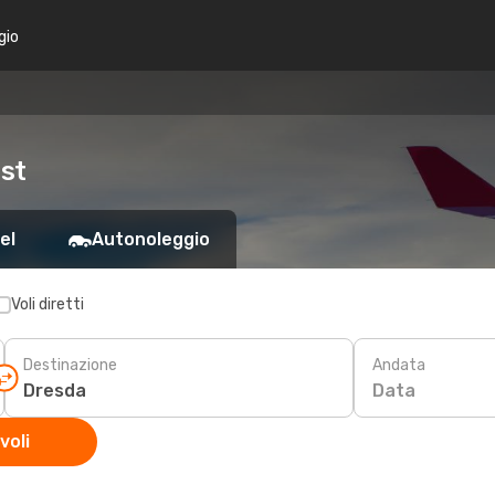
gio
ost
el
Autonoleggio
Voli diretti
Destinazione
Andata
Data
voli