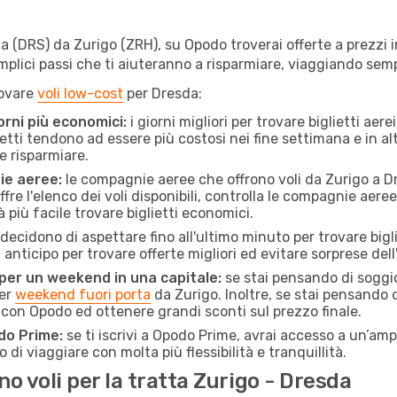
(DRS) da Zurigo (ZRH), su Opodo troverai offerte a prezzi imb
semplici passi che ti aiuteranno a risparmiare, viaggiando s
rovare
voli low-cost
per Dresda:
orni più economici:
i giorni migliori per trovare biglietti ae
lietti tendono ad essere più costosi nei fine settimana e in a
e risparmiare.
ie aeree:
le compagnie aeree che offrono voli da Zurigo a Dr
fre l'elenco dei voli disponibili, controlla le compagnie aeree 
à più facile trovare biglietti economici.
ecidono di aspettare fino all'ultimo minuto per trovare bigl
n anticipo per trovare offerte migliori ed evitare sorprese del
 per un weekend in una capitale:
se stai pensando di soggior
per
weekend fuori porta
da Zurigo. Inoltre, se stai pensando 
on Opodo ed ottenere grandi sconti sul prezzo finale.
do Prime:
se ti iscrivi a Opodo Prime, avrai accesso a un’ampi
 di viaggiare con molta più flessibilità e tranquillità.
 voli per la tratta Zurigo - Dresda