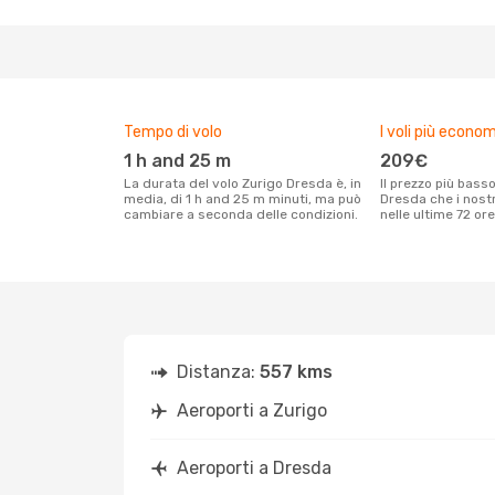
Tempo di volo
I voli più econom
1 h and 25 m
209€
La durata del volo Zurigo Dresda è, in
Il prezzo più basso per un volo Zurigo
media, di 1 h and 25 m minuti, ma può
Dresda che i nostr
cambiare a seconda delle condizioni.
nelle ultime 72 ore
Distanza:
557 kms
Aeroporti a Zurigo
Aeroporti a Dresda