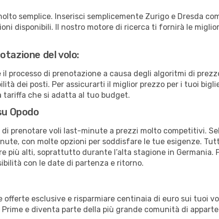
molto semplice. Inserisci semplicemente Zurigo e Dresda com
ni disponibili. Il nostro motore di ricerca ti fornirà le migliori
otazione del volo:
e il processo di prenotazione a causa degli algoritmi di prez
ità dei posti. Per assicurarti il miglior prezzo per i tuoi bigl
tariffa che si adatta al tuo budget.
 su Opodo
à di prenotare voli last-minute a prezzi molto competitivi. 
ute, con molte opzioni per soddisfare le tue esigenze. Tutt
 più alti, soprattutto durante l’alta stagione in Germania. P
bilità con le date di partenza e ritorno.
erte esclusive e risparmiare centinaia di euro sui tuoi voli,
o Prime e diventa parte della più grande comunità di appart