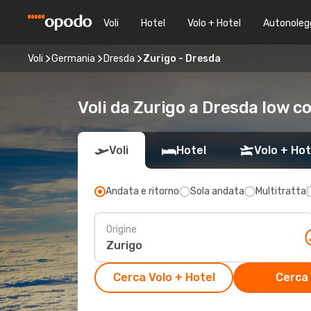
Voli
Hotel
Volo + Hotel
Autonoleg
Voli
Germania
Dresda
Zurigo - Dresda
Voli da Zurigo a Dresda low c
Voli
Hotel
Volo + Hot
Andata e ritorno
Sola andata
Multitratta
Origine
Cerca Volo + Hotel
Cerca 