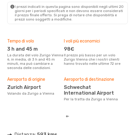
Austrian Airlines
Diretto
I prezzi indicati in questa pagina sono disponibili negli ultimi 20
VIE
- ZRH
giorni per i periodi specificati e non devono essere considerati
il ​​prezzo finale offerto. Si prega di notare che disponibilità e
prezzi sono soggetti a modifiche.
Tempo di volo
I voli più economici
Alt
3 h and 45 m
98€
ap
La durata del volo Zurigo Vienna
Il prezzo più basso per un volo
I dati dei nostri clienti ci dicono
è, in media, di 3 h and 45 m
Zurigo Vienna che i nostri clienti
che 
minuti, ma può cambiare a
hanno trovato nelle ultime 72 ore
viag
seconda delle condizioni.
apri
Pre
Aeroporto di origine
Aeroporto di destinazione
21
Zurich Airport
Schwechat
Con eDream, prezzo per un volo
International Airport
da Z
Volando da Zurigo a Vienna
calc
Per la tratta da Zurigo a Vienna
degl
Distanza:
593 kms