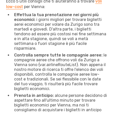
Ecco 5 utili consigli che ti aiuteranno a trovare
voli
low-cost
per Vienna:
Effettua la tua prenotazione nei giorni più
economici:
i giorni migliori per trovare biglietti
aerei economici per volare da Zurigo sono tra
martedì e giovedì. D'altra parte, i biglietti
tendono ad essere più costosi nei fine settimana
e in alta stagione, quindi se voli a metà
settimana o fuori stagione è più facile
risparmiare.
Controlla sempre tutte le compagnie aeree:
le
compagnie aeree che offrono voli da Zurigo a
Vienna sono {​var.airlineRouteList}. Non appena il
nostro motore di ricerca ti offre l'elenco dei voli
disponibili, controlla le compagnie aeree low-
cost e tradizionali. Se sei flessibile con le date
del tuo viaggio, ti risulterà più facile trovare
biglietti economici.
Prenota in anticipo:
alcune persone decidono di
aspettare fino all'ultimo minuto per trovare
biglietti economici per Vienna, ma noi ti
consigliamo di acquistare i biglietti in anticipo