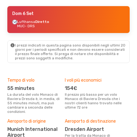
Gio 3 Set
Dom 6 Set
- Dom 6 Set
Lufthansa
Lufthansa
Diretto
Diretto
MUC
MUC
- DRS
- DRS
Lufthansa
Diretto
DRS
- MUC
I prezzi indicati in questa pagina sono disponibili negli ultimi 20
Ven 16 Ott
- Dom 18 Ott
giorni per i periodi specificati e non devono essere considerati
il ​​prezzo finale offerto. Si prega di notare che disponibilità e
Lufthansa
Diretto
prezzi sono soggetti a modifiche.
MUC
- DRS
Lufthansa
Diretto
DRS
- MUC
Tempo di volo
I voli più economici
Alt
55 minutes
154€
ap
La durata del volo Monaco di
Il prezzo più basso per un volo
I dati dei nostri clienti ci dicono
Baviera Dresda è, in media, di
Monaco di Baviera Dresda che i
che 
55 minutes minuti, ma può
nostri clienti hanno trovato nelle
via
cambiare a seconda delle
ultime 72 ore
to D
condizioni.
Pre
Aeroporto di origine
Aeroporto di destinazione
17
Munich International
Dresden Airport
Con eDream, prezzo per un volo
Airport
Per la tratta da Monaco di
da 