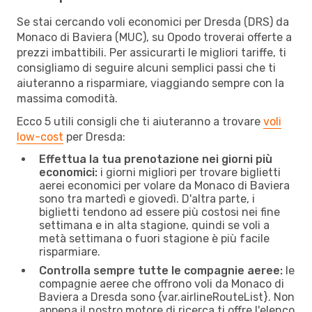
Se stai cercando voli economici per Dresda (DRS) da
Monaco di Baviera (MUC), su Opodo troverai offerte a
prezzi imbattibili. Per assicurarti le migliori tariffe, ti
consigliamo di seguire alcuni semplici passi che ti
aiuteranno a risparmiare, viaggiando sempre con la
massima comodità.
Ecco 5 utili consigli che ti aiuteranno a trovare
voli
low-cost
per Dresda:
Effettua la tua prenotazione nei giorni più
economici:
i giorni migliori per trovare biglietti
aerei economici per volare da Monaco di Baviera
sono tra martedì e giovedì. D'altra parte, i
biglietti tendono ad essere più costosi nei fine
settimana e in alta stagione, quindi se voli a
metà settimana o fuori stagione è più facile
risparmiare.
Controlla sempre tutte le compagnie aeree:
le
compagnie aeree che offrono voli da Monaco di
Baviera a Dresda sono {​var.airlineRouteList}. Non
appena il nostro motore di ricerca ti offre l'elenco