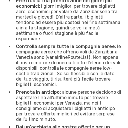
Effettua la tua prenotazione nei giorni più
economici:
i giorni migliori per trovare biglietti
aerei economici per volare da Zanzibar sono tra
martedì e giovedì. D'altra parte, i biglietti
tendono ad essere più costosi nei fine settimana
e in alta stagione, quindi se voli a metà
settimana o fuori stagione è più facile
risparmiare.
Controlla sempre tutte le compagnie aeree:
le
compagnie aeree che offrono voli da Zanzibar a
Venezia sono {​var.airlineRouteList}. Non appena
il nostro motore di ricerca ti offre l'elenco dei voli
disponibili, controlla le compagnie aeree low-
cost e tradizionali. Se sei flessibile con le date
del tuo viaggio, ti risulterà più facile trovare
biglietti economici.
Prenota in anticipo:
alcune persone decidono di
aspettare fino all'ultimo minuto per trovare
biglietti economici per Venezia, ma noi ti
consigliamo di acquistare i biglietti in anticipo
per trovare offerte migliori ed evitare sorprese
dell'ultimo minuto.
Dai un'occhiata alle nostre offerte per un