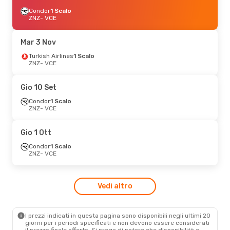
Condor
1 Scalo
ZNZ
- VCE
Mar 3 Nov
Turkish Airlines
1 Scalo
ZNZ
- VCE
Gio 10 Set
Condor
1 Scalo
ZNZ
- VCE
Gio 1 Ott
Condor
1 Scalo
ZNZ
- VCE
Vedi altro
I prezzi indicati in questa pagina sono disponibili negli ultimi 20
giorni per i periodi specificati e non devono essere considerati
il ​​prezzo finale offerto. Si prega di notare che disponibilità e