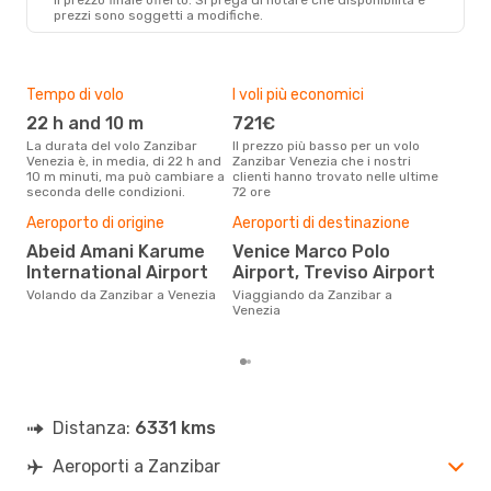
prezzi sono soggetti a modifiche.
Tempo di volo
I voli più economici
Alt
22 h and 10 m
721€
ap
La durata del volo Zanzibar
Il prezzo più basso per un volo
I dati dei nostri clienti ci dicono
Venezia è, in media, di 22 h and
Zanzibar Venezia che i nostri
che 
10 m minuti, ma può cambiare a
clienti hanno trovato nelle ultime
viag
seconda delle condizioni.
72 ore
è ap
Il m
Aeroporto di origine
Aeroporti di destinazione
pre
Abeid Amani Karume
Venice Marco Polo
a
International Airport
Airport, Treviso Airport
Dai nostri dati reali si evince che
il p
Volando da Zanzibar a Venezia
Viaggiando da Zanzibar a
viag
Venezia
Zan
Distanza:
6331 kms
Aeroporti a Zanzibar