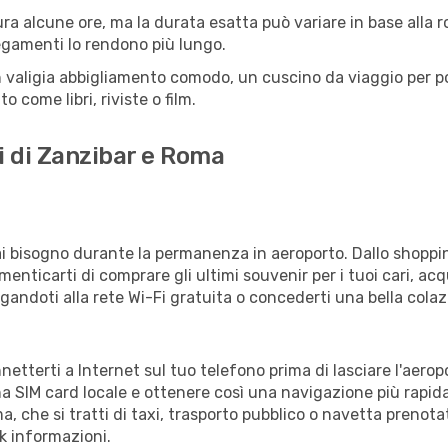
a alcune ore, ma la durata esatta può variare in base alla rot
llegamenti lo rendono più lungo.
 valigia abbigliamento comodo, un cuscino da viaggio per poter
 come libri, riviste o film.
i di Zanzibar e Roma
vrai bisogno durante la permanenza in aeroporto. Dallo shoppin
enticarti di comprare gli ultimi souvenir per i tuoi cari, acq
gandoti alla rete Wi-Fi gratuita o concederti una bella colaz
netterti a Internet sul tuo telefono prima di lasciare l'aero
a SIM card locale e ottenere così una navigazione più rapida
ma, che si tratti di taxi, trasporto pubblico o navetta prenota
sk informazioni.