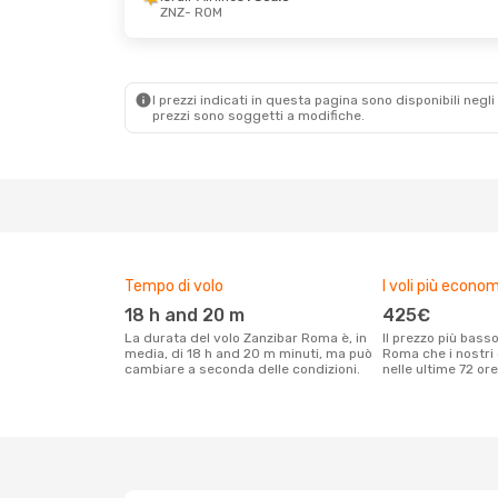
ZNZ
- ROM
Mer 26 Ago
- Mer 2 Set
Ethiopian Airlines
1 Scalo
ZNZ
- ROM
Ethiopian Airlines
1 Scalo
ROM
- ZNZ
I prezzi indicati in questa pagina sono disponibili negli 
prezzi sono soggetti a modifiche.
Tempo di volo
I voli più econom
18 h and 20 m
425€
La durata del volo Zanzibar Roma è, in
Il prezzo più basso per un volo Zanzibar
media, di 18 h and 20 m minuti, ma può
Roma che i nostri 
cambiare a seconda delle condizioni.
nelle ultime 72 ore