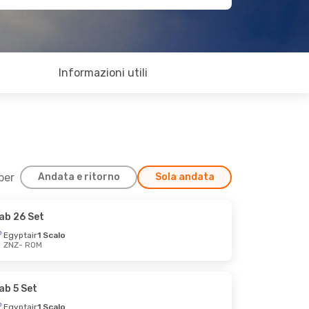
Informazioni utili
 per
Andata e ritorno
Sola andata
ab 26 Set
Egyptair
1 Scalo
ZNZ
- ROM
ab 5 Set
Egyptair
1 Scalo