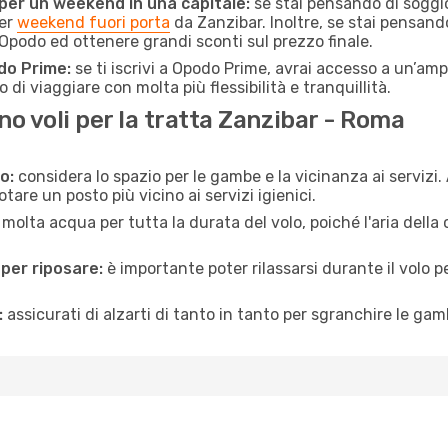
 per un weekend in una capitale:
se stai pensando di soggior
per
weekend fuori porta
da Zanzibar. Inoltre, se stai pensand
Opodo ed ottenere grandi sconti sul prezzo finale.
do Prime:
se ti iscrivi a Opodo Prime, avrai accesso a un’ampi
 di viaggiare con molta più flessibilità e tranquillità.
 voli per la tratta Zanzibar - Roma
o:
considera lo spazio per le gambe e la vicinanza ai servizi
re un posto più vicino ai servizi igienici.
 molta acqua per tutta la durata del volo, poiché l'aria dell
 per riposare:
è importante poter rilassarsi durante il volo 
:
assicurati di alzarti di tanto in tanto per sgranchire le ga