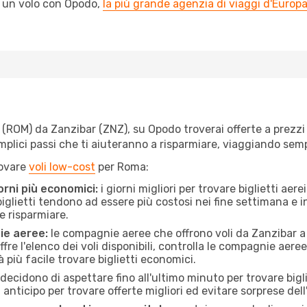
l un volo con Opodo,
la più grande agenzia di viaggi d'Europ
ROM) da Zanzibar (ZNZ), su Opodo troverai offerte a prezzi imb
semplici passi che ti aiuteranno a risparmiare, viaggiando s
rovare
voli low-cost
per Roma:
orni più economici:
i giorni migliori per trovare biglietti ae
 biglietti tendono ad essere più costosi nei fine settimana e i
e risparmiare.
ie aeree:
le compagnie aeree che offrono voli da Zanzibar a 
fre l'elenco dei voli disponibili, controlla le compagnie aeree 
à più facile trovare biglietti economici.
ecidono di aspettare fino all'ultimo minuto per trovare bigl
n anticipo per trovare offerte migliori ed evitare sorprese del