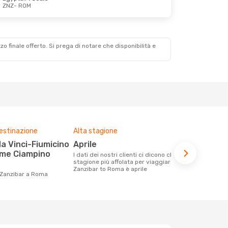
ZNZ
- ROM
zzo finale offerto. Si prega di notare che disponibilità e
destinazione
Alta stagione
Compagnie 
voli su que
aprile
Neos
ome Ciampino
I dati dei nostri clienti ci dicono che la
stagione più affolata per viaggiare da
Le compagnie aeree con voli per la
Zanzibar to Roma è aprile
tratta Zanz
 Zanzibar a Roma