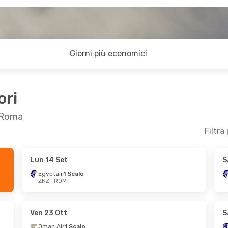
Giorni più economici
ori
a Roma
Filtra
Lun 14 Set
S
 Set
Gio 29 Ott
- Dom 1 Nov
Egyptair
1 Scalo
ZNZ
- ROM
 Scalo
Ethiopian Airlines
1 Scalo
ZNZ
- ROM
 Scalo
Ethiopian Airlines
1 Scalo
ROM
- ZNZ
Ven 23 Ott
S
Oman Air
1 Scalo