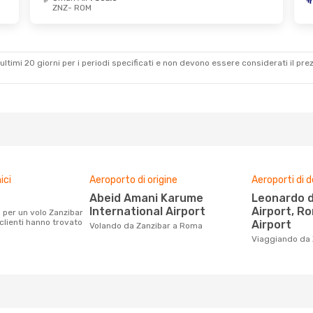
ZNZ
- ROM
ultimi 20 giorni per i periodi specificati e non devono essere considerati il ​​pre
ici
Aeroporto di origine
Aeroporti di 
Abeid Amani Karume
Leonardo da Vinci-Fiumicino
International Airport
Airport, R
clienti hanno trovato
Airport
Volando da Zanzibar a Roma
Viaggiando da