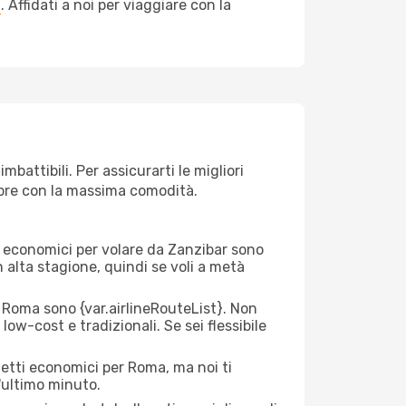
a
. Affidati a noi per viaggiare con la
attibili. Per assicurarti le migliori
empre con la massima comodità.
rei economici per volare da Zanzibar sono
n alta stagione, quindi se voli a metà
Roma sono {​var.airlineRouteList}. Non
low-cost e tradizionali. Se sei flessibile
ietti economici per Roma, ma noi ti
l'ultimo minuto.