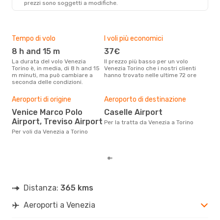
prezzi sono soggetti a modifiche.
TRN
- VCE
Tempo di volo
I voli più economici
Alt
8 h and 15 m
37€
ap
La durata del volo Venezia
Il prezzo più basso per un volo
I dati dei nostri clienti ci dicono
Torino è, in media, di 8 h and 15
Venezia Torino che i nostri clienti
che 
m minuti, ma può cambiare a
hanno trovato nelle ultime 72 ore
viag
seconda delle condizioni.
apri
Il m
pre
Aeroporti di origine
Aeroporto di destinazione
d
Venice Marco Polo
Caselle Airport
Airport, Treviso Airport
Dai nostri dati reali si evince che
Per la tratta da Venezia a Torino
il p
Per voli da Venezia a Torino
viag
Vene
Distanza:
365 kms
Aeroporti a Venezia