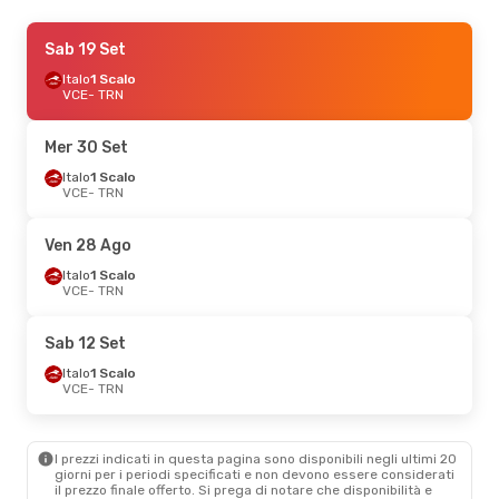
Mar 20 Ott
Sab 19 Set
- Mar 20 Ott
Italo
Italo
1 Scalo
1 Scalo
VCE
VCE
- TRN
- TRN
Italo
1 Scalo
TRN
- VCE
Mer 30 Set
Sab 3 Ott
Italo
1 Scalo
- Dom 4 Ott
VCE
- TRN
Italo
1 Scalo
VCE
- TRN
Italo
1 Scalo
Ven 28 Ago
TRN
- VCE
Italo
1 Scalo
VCE
- TRN
Gio 29 Ott
- Gio 5 Nov
Italo
1 Scalo
Sab 12 Set
VCE
- TRN
Italo
1 Scalo
Italo
1 Scalo
TRN
- VCE
VCE
- TRN
Mer 2 Set
- Sab 5 Set
I prezzi indicati in questa pagina sono disponibili negli ultimi 20
Italo
1 Scalo
giorni per i periodi specificati e non devono essere considerati
VCE
- TRN
il ​​prezzo finale offerto. Si prega di notare che disponibilità e
Italo
1 Scalo