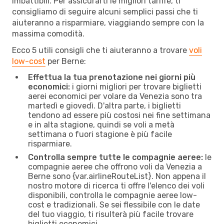
imbattibili. Per assicurarti le migliori tariffe, ti
consigliamo di seguire alcuni semplici passi che ti
aiuteranno a risparmiare, viaggiando sempre con la
massima comodità.
Ecco 5 utili consigli che ti aiuteranno a trovare
voli
low-cost
per Berne:
Effettua la tua prenotazione nei giorni più
economici:
i giorni migliori per trovare biglietti
aerei economici per volare da Venezia sono tra
martedì e giovedì. D'altra parte, i biglietti
tendono ad essere più costosi nei fine settimana
e in alta stagione, quindi se voli a metà
settimana o fuori stagione è più facile
risparmiare.
Controlla sempre tutte le compagnie aeree:
le
compagnie aeree che offrono voli da Venezia a
Berne sono {​var.airlineRouteList}. Non appena il
nostro motore di ricerca ti offre l'elenco dei voli
disponibili, controlla le compagnie aeree low-
cost e tradizionali. Se sei flessibile con le date
del tuo viaggio, ti risulterà più facile trovare
biglietti economici.