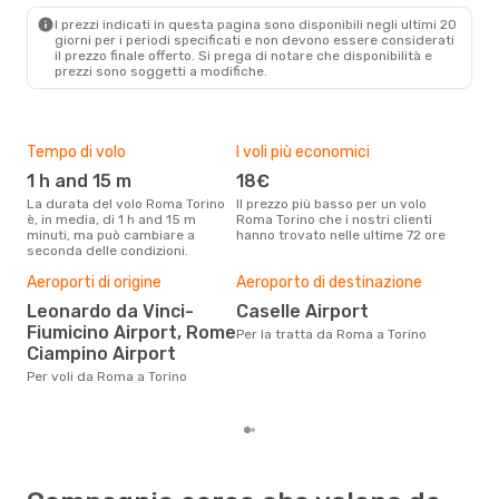
TRN
- ROM
I prezzi indicati in questa pagina sono disponibili negli ultimi 20
giorni per i periodi specificati e non devono essere considerati
il ​​prezzo finale offerto. Si prega di notare che disponibilità e
prezzi sono soggetti a modifiche.
Tempo di volo
I voli più economici
Alt
1 h and 15 m
18€
ap
La durata del volo Roma Torino
Il prezzo più basso per un volo
I dati dei nostri clienti ci dicono
è, in media, di 1 h and 15 m
Roma Torino che i nostri clienti
che 
minuti, ma può cambiare a
hanno trovato nelle ultime 72 ore
viag
seconda delle condizioni.
apri
Pre
Aeroporti di origine
Aeroporto di destinazione
13
Leonardo da Vinci-
Caselle Airport
Con eDream, prezzo per un volo
Fiumicino Airport, Rome
Per la tratta da Roma a Torino
da R
Ciampino Airport
calc
degl
Per voli da Roma a Torino