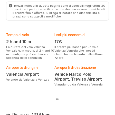
VCE
- VLC
I prezzi indicati in questa pagina sono disponibili negli ultimi 20
giorni per i periodi specificati e non devono essere considerati
il ​​prezzo finale offerto. Si prega di notare che disponibilità e
prezzi sono soggetti a modifiche.
Tempo di volo
I voli più economici
Alt
2 h and 10 m
17€
ap
La durata del volo Valenza
Il prezzo più basso per un volo
I dati dei nostri clienti ci dicono
Venezia è, in media, di 2 h and 10
Valenza Venezia che i nostri
che 
m minuti, ma può cambiare a
clienti hanno trovato nelle ultime
viag
seconda delle condizioni.
72 ore
è ap
Pre
Aeroporto di origine
Aeroporti di destinazione
10
Valencia Airport
Venice Marco Polo
Con eDream, prezzo per un volo
Airport, Treviso Airport
da V
Volando da Valenza a Venezia
105 
Viaggiando da Valenza a Venezia
prez
Distanza:
1233 kms