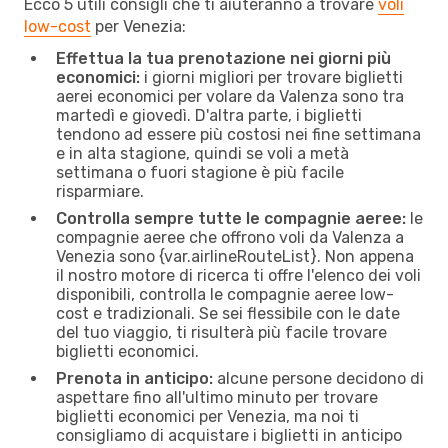
Ecco 5 utili consigli che ti aiuteranno a trovare
voli
low-cost
per Venezia:
Effettua la tua prenotazione nei giorni più
economici:
i giorni migliori per trovare biglietti
aerei economici per volare da Valenza sono tra
martedì e giovedì. D'altra parte, i biglietti
tendono ad essere più costosi nei fine settimana
e in alta stagione, quindi se voli a metà
settimana o fuori stagione è più facile
risparmiare.
Controlla sempre tutte le compagnie aeree:
le
compagnie aeree che offrono voli da Valenza a
Venezia sono {​var.airlineRouteList}. Non appena
il nostro motore di ricerca ti offre l'elenco dei voli
disponibili, controlla le compagnie aeree low-
cost e tradizionali. Se sei flessibile con le date
del tuo viaggio, ti risulterà più facile trovare
biglietti economici.
Prenota in anticipo:
alcune persone decidono di
aspettare fino all'ultimo minuto per trovare
biglietti economici per Venezia, ma noi ti
consigliamo di acquistare i biglietti in anticipo