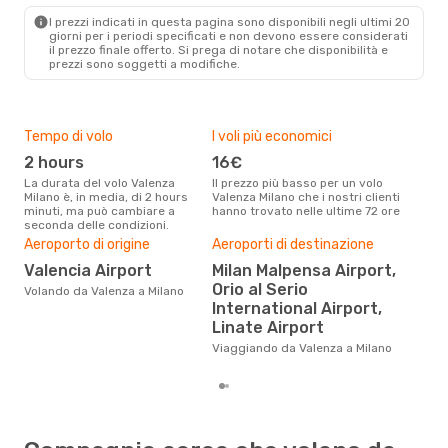
MIL
- VLC
I prezzi indicati in questa pagina sono disponibili negli ultimi 20
giorni per i periodi specificati e non devono essere considerati
il ​​prezzo finale offerto. Si prega di notare che disponibilità e
prezzi sono soggetti a modifiche.
Tempo di volo
I voli più economici
Alt
2 hours
16€
ap
La durata del volo Valenza
Il prezzo più basso per un volo
I dati dei nostri clienti ci dicono
Milano è, in media, di 2 hours
Valenza Milano che i nostri clienti
che 
minuti, ma può cambiare a
hanno trovato nelle ultime 72 ore
viag
seconda delle condizioni.
apri
Aeroporto di origine
Aeroporti di destinazione
Pre
Valencia Airport
Milan Malpensa Airport,
75
Orio al Serio
Volando da Valenza a Milano
Con eDream, prezzo per un volo
International Airport,
da V
calc
Linate Airport
degl
Viaggiando da Valenza a Milano