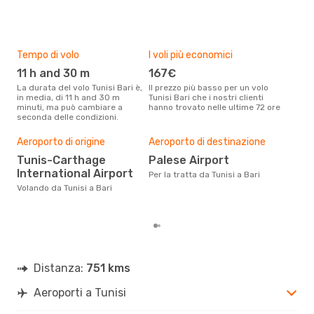
Tempo di volo
I voli più economici
Alt
11 h and 30 m
167€
lu
La durata del volo Tunisi Bari è,
Il prezzo più basso per un volo
I dati dei nostri clienti ci dicono
in media, di 11 h and 30 m
Tunisi Bari che i nostri clienti
che 
minuti, ma può cambiare a
hanno trovato nelle ultime 72 ore
viag
seconda delle condizioni.
lugl
Il m
pre
Aeroporto di origine
Aeroporto di destinazione
a
Tunis-Carthage
Palese Airport
International Airport
Dai nostri dati reali si evince che
Per la tratta da Tunisi a Bari
il p
Volando da Tunisi a Bari
viag
Tuni
Distanza:
751 kms
Aeroporti a Tunisi