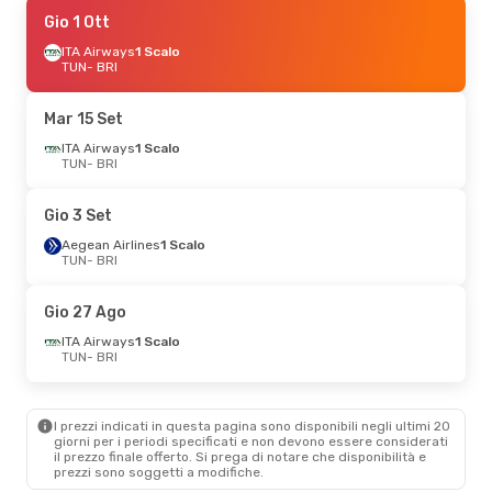
Sab 24 Ott
Gio 1 Ott
- Sab 31 Ott
ITA Airways
ITA Airways
1 Scalo
1 Scalo
TUN
TUN
- BRI
- BRI
ITA Airways
1 Scalo
BRI
- TUN
Mar 15 Set
Ven 9 Ott
ITA Airways
- Dom 11 Ott
1 Scalo
TUN
- BRI
ITA Airways
1 Scalo
TUN
- BRI
ITA Airways
1 Scalo
Gio 3 Set
BRI
- TUN
Aegean Airlines
1 Scalo
TUN
- BRI
Mar 25 Ago
- Mar 1 Set
ITA Airways
1 Scalo
Gio 27 Ago
TUN
- BRI
ITA Airways
1 Scalo
ITA Airways
1 Scalo
BRI
- TUN
TUN
- BRI
I prezzi indicati in questa pagina sono disponibili negli ultimi 20
giorni per i periodi specificati e non devono essere considerati
il ​​prezzo finale offerto. Si prega di notare che disponibilità e
prezzi sono soggetti a modifiche.