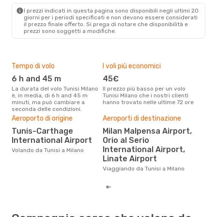
MIL
- TUN
I prezzi indicati in questa pagina sono disponibili negli ultimi 20
giorni per i periodi specificati e non devono essere considerati
il ​​prezzo finale offerto. Si prega di notare che disponibilità e
prezzi sono soggetti a modifiche.
Tempo di volo
I voli più economici
Alt
6 h and 45 m
45€
ap
La durata del volo Tunisi Milano
Il prezzo più basso per un volo
I dati dei nostri clienti ci dicono
è, in media, di 6 h and 45 m
Tunisi Milano che i nostri clienti
che 
minuti, ma può cambiare a
hanno trovato nelle ultime 72 ore
viag
seconda delle condizioni.
apri
Aeroporto di origine
Aeroporti di destinazione
Pre
Tunis-Carthage
Milan Malpensa Airport,
13
International Airport
Orio al Serio
Con eDream, prezzo per un volo
International Airport,
da T
Volando da Tunisi a Milano
calc
Linate Airport
degl
Viaggiando da Tunisi a Milano