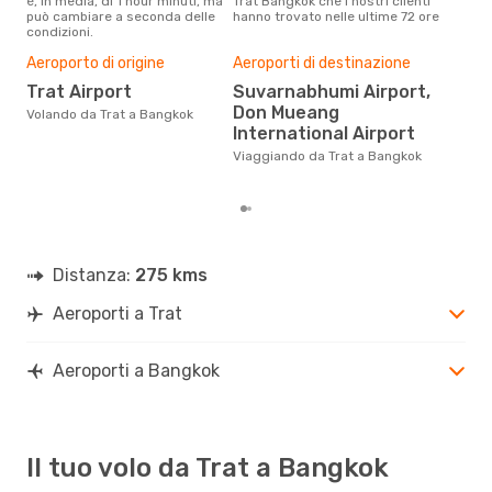
è, in media, di 1 hour minuti, ma
Trat Bangkok che i nostri clienti
che 
può cambiare a seconda delle
hanno trovato nelle ultime 72 ore
viag
condizioni.
apri
Pre
Aeroporto di origine
Aeroporti di destinazione
8
Trat Airport
Suvarnabhumi Airport,
Con eDream, prezzo per un volo
Don Mueang
Volando da Trat a Bangkok
da T
International Airport
calc
degl
Viaggiando da Trat a Bangkok
Distanza:
275 kms
Aeroporti a Trat
Aeroporti a Bangkok
Il tuo volo da Trat a Bangkok