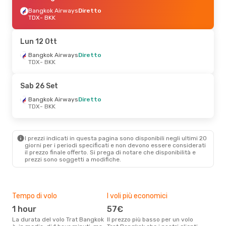
Bangkok Airways
Diretto
TDX
- BKK
Lun 12 Ott
Bangkok Airways
Diretto
TDX
- BKK
Sab 26 Set
Bangkok Airways
Diretto
TDX
- BKK
I prezzi indicati in questa pagina sono disponibili negli ultimi 20
giorni per i periodi specificati e non devono essere considerati
il ​​prezzo finale offerto. Si prega di notare che disponibilità e
prezzi sono soggetti a modifiche.
Tempo di volo
I voli più economici
Alt
1 hour
57€
ap
La durata del volo Trat Bangkok
Il prezzo più basso per un volo
I dati dei nostri clienti ci dicono