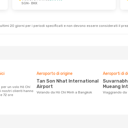
SGN
- BKK
r 1 Set
s
Diretto
ultimi 20 giorni per i periodi specificati e non devono essere considerati il ​​pre
ici
Aeroporto di origine
Aeroporti di 
Tan Son Nhat International
Suvarnabhumi Airport, Don
Airport
Mueang Int
 nostri clienti hanno
Volando da Hô Chí Minh a Bangkok
Viaggiando da
me 72 ore