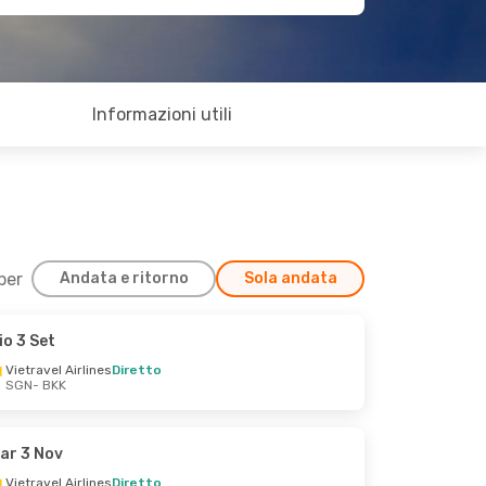
Informazioni utili
 per
Andata e ritorno
Sola andata
io 3 Set
Vietravel Airlines
Diretto
SGN
- BKK
ar 3 Nov
Vietravel Airlines
Diretto