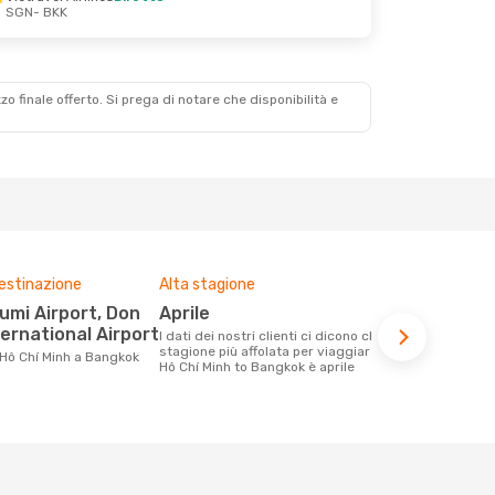
SGN
- BKK
zzo finale offerto. Si prega di notare che disponibilità e
destinazione
Alta stagione
Compagnie 
voli su que
aprile
Vietjet, Vietnam Airlines,
ernational Airport
I dati dei nostri clienti ci dicono che la
Thai AirA
stagione più affolata per viaggiare da
 Hô Chí Minh a Bangkok
Hô Chí Minh to Bangkok è aprile
Le compagnie aeree con voli per la
tratta Hô Ch