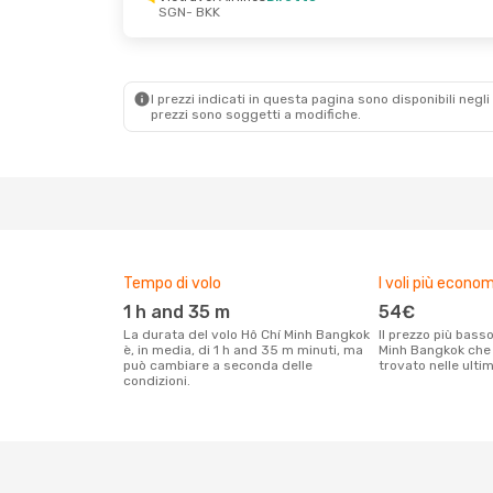
SGN
- BKK
Ven 2 Ott
- Mer 7 Ott
Mar 25 Ago
- Ma
Vietravel Airlines
Diretto
Vietjet
Diretto
SGN
- BKK
SGN
- BKK
Vietravel Airlines
Diretto
Vietravel Airline
BKK
- SGN
BKK
- SGN
I prezzi indicati in questa pagina sono disponibili negli 
prezzi sono soggetti a modifiche.
Tempo di volo
I voli più econom
1 h and 35 m
54€
La durata del volo Hô Chí Minh Bangkok
Il prezzo più basso per un volo Hô Chí
è, in media, di 1 h and 35 m minuti, ma
Minh Bangkok che i
può cambiare a seconda delle
trovato nelle ulti
condizioni.