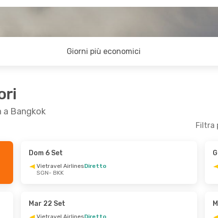
Giorni più economici
ori
nh a Bangkok
Filtra
Dom 6 Set
G
 30 Ott
Dom 20 Set
- Gio 24 Set
Vietravel Airlines
Diretto
SGN
- BKK
iretto
Vietravel Airlines
Diretto
SGN
- BKK
iretto
Thai Vietjet Air
Diretto
BKK
- SGN
Mar 22 Set
M
Vietravel Airlines
Diretto