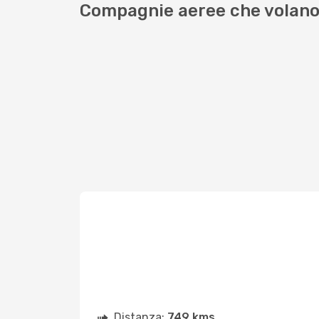
Compagnie aeree che volano
Distanza:
749 kms