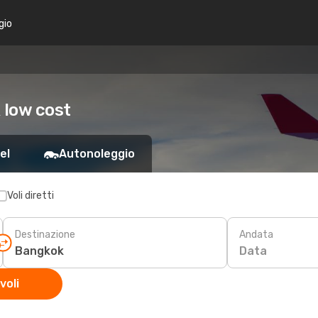
gio
 low cost
el
Autonoleggio
Voli diretti
Destinazione
Andata
Data
voli