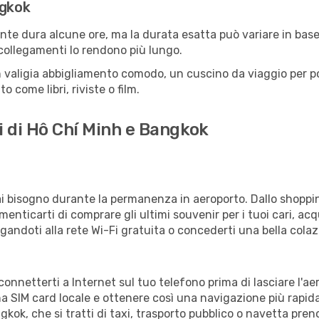
ngkok
te dura alcune ore, ma la durata esatta può variare in base a
e collegamenti lo rendono più lungo.
 valigia abbigliamento comodo, un cuscino da viaggio per poter
 come libri, riviste o film.
i di Hô Chí Minh e Bangkok
vrai bisogno durante la permanenza in aeroporto. Dallo shoppin
enticarti di comprare gli ultimi souvenir per i tuoi cari, acq
gandoti alla rete Wi-Fi gratuita o concederti una bella colaz
 connetterti a Internet sul tuo telefono prima di lasciare l'a
a SIM card locale e ottenere così una navigazione più rapida
ngkok, che si tratti di taxi, trasporto pubblico o navetta pren