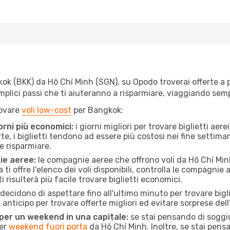
k (BKK) da Hô Chí Minh (SGN), su Opodo troverai offerte a prez
semplici passi che ti aiuteranno a risparmiare, viaggiando s
rovare
voli low-cost
per Bangkok:
orni più economici:
i giorni migliori per trovare biglietti ae
te, i biglietti tendono ad essere più costosi nei fine settima
e risparmiare.
ie aeree:
le compagnie aeree che offrono voli da Hô Chí Minh
ti offre l'elenco dei voli disponibili, controlla le compagnie 
ti risulterà più facile trovare biglietti economici.
ecidono di aspettare fino all'ultimo minuto per trovare bigl
n anticipo per trovare offerte migliori ed evitare sorprese del
 per un weekend in una capitale:
se stai pensando di soggior
per
weekend fuori porta
da Hô Chí Minh. Inoltre, se stai pens