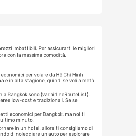
zi imbattibili. Per assicurarti le migliori
empre con la massima comodità.
rei economici per volare da Hô Chí Minh
na e in alta stagione, quindi se voli a metà
 a Bangkok sono {​var.airlineRouteList}.
aeree low-cost e tradizionali. Se sei
ietti economici per Bangkok, ma noi ti
l'ultimo minuto.
nare in un hotel, allora ti consigliamo di
ando di noleggiare un'auto per esplorare