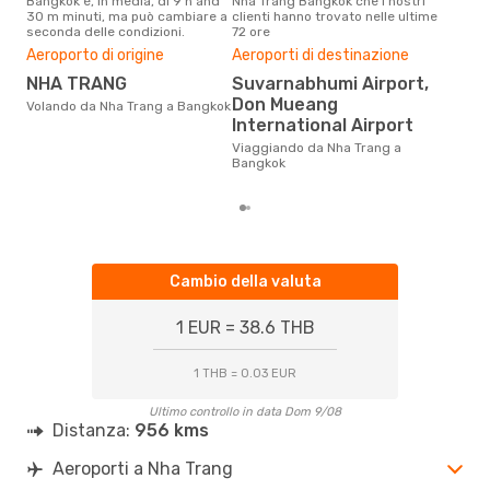
Bangkok è, in media, di 9 h and
Nha Trang Bangkok che i nostri
che 
30 m minuti, ma può cambiare a
clienti hanno trovato nelle ultime
viag
seconda delle condizioni.
72 ore
Bang
Pre
Aeroporto di origine
Aeroporti di destinazione
12
NHA TRANG
Suvarnabhumi Airport,
Don Mueang
Con eDream, prezzo per un volo
Volando da Nha Trang a Bangkok
da N
International Airport
126 
Viaggiando da Nha Trang a
prez
Bangkok
Cambio della valuta
1 EUR = 38.6 THB
1 THB = 0.03 EUR
Ultimo controllo in data Dom 9/08
Distanza:
956 kms
Aeroporti a Nha Trang