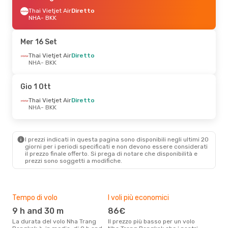
Thai Vietjet Air
Diretto
NHA
- BKK
Mer 16 Set
Thai Vietjet Air
Diretto
NHA
- BKK
Gio 1 Ott
Thai Vietjet Air
Diretto
NHA
- BKK
I prezzi indicati in questa pagina sono disponibili negli ultimi 20
giorni per i periodi specificati e non devono essere considerati
il ​​prezzo finale offerto. Si prega di notare che disponibilità e
prezzi sono soggetti a modifiche.
Tempo di volo
I voli più economici
Alt
9 h and 30 m
86€
ap
La durata del volo Nha Trang
Il prezzo più basso per un volo
I dati dei nostri clienti ci dicono