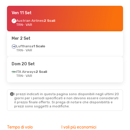
Mar 8 Set
Ven 11 Set
- Mar 15 Set
Austrian Airlines
Austrian Airlines
2 Scali
2 Scali
TRN
TRN
- VAR
- VAR
Lufthansa
2 Scali
VAR
- TRN
Mer 2 Set
Mar 25 Ago
Lufthansa
1 Scalo
- Dom 30 Ago
TRN
- VAR
Austrian Airlines
2 Scali
TRN
- VAR
Discover Airlines
1 Scalo
Dom 20 Set
VAR
- TRN
ITA Airways
2 Scali
TRN
- VAR
I prezzi indicati in questa pagina sono disponibili negli ultimi 20
giorni per i periodi specificati e non devono essere considerati
il ​​prezzo finale offerto. Si prega di notare che disponibilità e
prezzi sono soggetti a modifiche.
Tempo di volo
I voli più economici
Alt