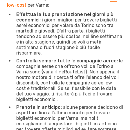
low-cost
per Varna:
Effettua la tua prenotazione nei giorni più
economici:
i giorni migliori per trovare biglietti
aerei economici per volare da Torino sono tra
martedì e giovedì. D'altra parte, i biglietti
tendono ad essere più costosi nei fine settimana
e in alta stagione, quindi se voli a metà
settimana o fuori stagione è più facile
risparmiare.
Controlla sempre tutte le compagnie aeree:
le
compagnie aeree che offrono voli da Torino a
Varna sono {​var.airlineRouteList}. Non appena il
nostro motore di ricerca ti offre l'elenco dei voli
disponibili, controlla le compagnie aeree low-
cost e tradizionali. Se sei flessibile con le date
del tuo viaggio, ti risulterà più facile trovare
biglietti economici.
Prenota in anticipo:
alcune persone decidono di
aspettare fino all'ultimo minuto per trovare
biglietti economici per Varna, ma noi ti
consigliamo di acquistare i biglietti in anticipo
per trovare offerte migliori ed evitare sorprese