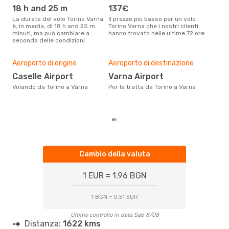
18 h and 25 m
137€
ap
La durata del volo Torino Varna
Il prezzo più basso per un volo
I dati dei nostri clienti ci dicono
è, in media, di 18 h and 25 m
Torino Varna che i nostri clienti
che 
minuti, ma può cambiare a
hanno trovato nelle ultime 72 ore
viag
seconda delle condizioni.
apri
Il m
pre
Aeroporto di origine
Aeroporto di destinazione
m
Caselle Airport
Varna Airport
Dai nostri dati reali si evince che
Volando da Torino a Varna
Per la tratta da Torino a Varna
il p
via
Tori
Cambio della valuta
1 EUR = 1.96 BGN
1 BGN = 0.51 EUR
Ultimo controllo in data Sab 8/08
Distanza:
1622 kms