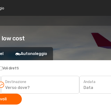
gio
a low cost
el
Autonoleggio
Voli diretti
Destinazione
Andata
Data
voli