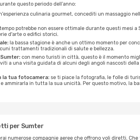
urante questo periodo dell’anno:
n'esperienza culinaria gourmet, concediti un massaggio nell’
 tempo potrebbe non essere ottimale durante questi mesi a Su
e d'arte o edifici storici.
ale:
la bassa stagione è anche un ottimo momento per conceder
uni trattamenti tradizionali di salute e bellezza.
i Sumter:
con meno turisti in città, questo è il momento migli
iviti a una visita guidata di alcuni degli angoli nascosti dell
n la tua fotocamera:
se ti piace la fotografia, le folle di tur
e ammirarla in tutta la sua unicità. Per questo motivo, la b
etti per Sumter
erai numerose compagnie aeree che offrono voli diretti. Che 