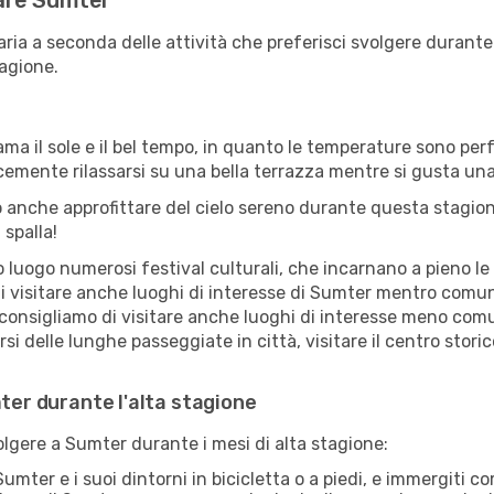
itare Sumter
aria a seconda delle attività che preferisci svolgere durante
agione.
ama il sole e il bel tempo, in quanto le temperature sono per
icemente rilassarsi su una bella terrazza mentre si gusta u
 anche approfittare del cielo sereno durante questa stagione
 spalla!
uogo numerosi festival culturali, che incarnano a pieno le tr
i visitare anche luoghi di interesse di Sumter mentro comuni
 consigliamo di visitare anche luoghi di interesse meno comu
i delle lunghe passeggiate in città, visitare il centro stori
mter durante l'alta stagione
volgere a Sumter durante i mesi di alta stagione:
umter e i suoi dintorni in bicicletta o a piedi, e immergiti 