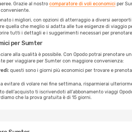
eree. Grazie al nostro
comparatore di voli economici
per Sum
 conveniente.
onato i migliori, con opzioni di atterraggio a diversi aeroport
e quella che meglio si adatta alle tue esigenze di viaggio 
re tutti i dettagli e i suggerimenti necessari per prenotare i
omici per Sumter
are alla qualità è possibile. Con Opodo potrai prenotare un 
nte per viaggiare per Sumter con maggiore convenienza:
edì:
questi sono i giorni più economici per trovare e prenotar
 a evitare di volare nei fine settimana, risparmierai ulterior
 dell’acquisto ti iscrivendoti all’abbonamento viaggi Opodo
ordiamo che la prova gratuita è di 15 giorni.