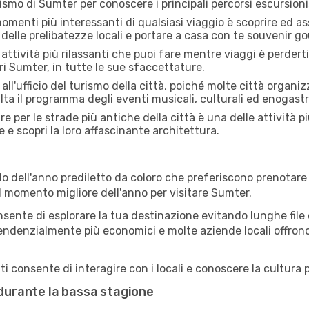
rismo di Sumter per conoscere i principali percorsi escursionist
menti più interessanti di qualsiasi viaggio è scoprire ed as
 delle prelibatezze locali e portare a casa con te souvenir g
attività più rilassanti che puoi fare mentre viaggi è perderti
i Sumter, in tutte le sue sfaccettature.
all'ufficio del turismo della città, poiché molte città organiz
lta il programma degli eventi musicali, culturali ed enogas
e per le strade più antiche della città è una delle attività p
e e scopri la loro affascinante architettura.
o dell'anno prediletto da coloro che preferiscono prenotare v
il momento migliore dell'anno per visitare Sumter.
sente di esplorare la tua destinazione evitando lunghe file e
ono tendenzialmente più economici e molte aziende locali offron
 consente di interagire con i locali e conoscere la cultura p
 durante la bassa stagione