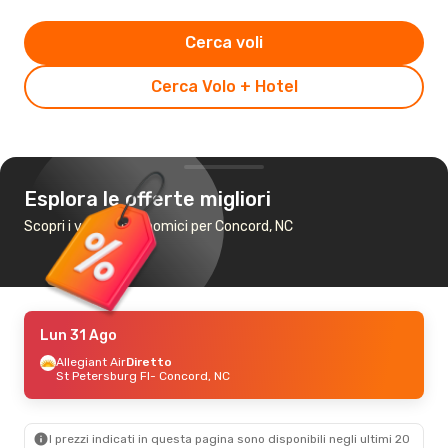
Cerca voli
Cerca Volo + Hotel
Esplora le offerte migliori
Scopri i voli più economici per Concord, NC
Lun 31 Ago
Allegiant Air
Diretto
St Petersburg Fl
- Concord, NC
I prezzi indicati in questa pagina sono disponibili negli ultimi 20