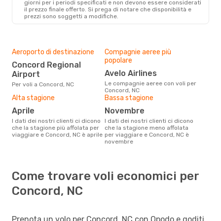
giorni per i periodi specificati e non devono essere considerati
il ​​prezzo finale offerto. Si prega di notare che disponibilità e
prezzi sono soggetti a modifiche.
Aeroporto di destinazione
Compagnie aeree più
popolare
Concord Regional
Avelo Airlines
Airport
Le compagnie aeree con voli per
Per voli a Concord, NC
Concord, NC
Alta stagione
Bassa stagione
aprile
novembre
I dati dei nostri clienti ci dicono
I dati dei nostri clienti ci dicono
che la stagione più affolata per
che la stagione meno affolata
viaggiare e Concord, NC è aprile
per viaggiare e Concord, NC è
novembre
Come trovare voli economici per
Concord, NC
Prenota un volo per Concord, NC con Opodo e goditi