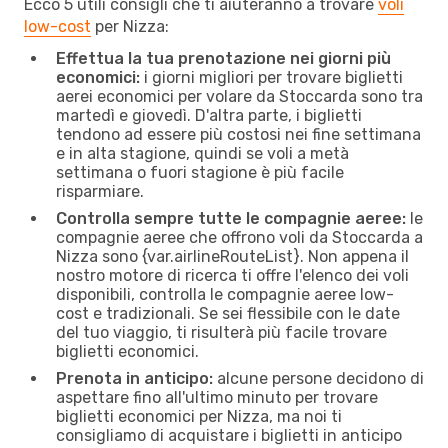
Ecco 5 utili consigli che ti aiuteranno a trovare
voli
low-cost
per Nizza:
Effettua la tua prenotazione nei giorni più
economici:
i giorni migliori per trovare biglietti
aerei economici per volare da Stoccarda sono tra
martedì e giovedì. D'altra parte, i biglietti
tendono ad essere più costosi nei fine settimana
e in alta stagione, quindi se voli a metà
settimana o fuori stagione è più facile
risparmiare.
Controlla sempre tutte le compagnie aeree:
le
compagnie aeree che offrono voli da Stoccarda a
Nizza sono {​var.airlineRouteList}. Non appena il
nostro motore di ricerca ti offre l'elenco dei voli
disponibili, controlla le compagnie aeree low-
cost e tradizionali. Se sei flessibile con le date
del tuo viaggio, ti risulterà più facile trovare
biglietti economici.
Prenota in anticipo:
alcune persone decidono di
aspettare fino all'ultimo minuto per trovare
biglietti economici per Nizza, ma noi ti
consigliamo di acquistare i biglietti in anticipo