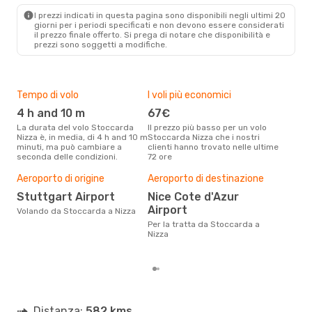
I prezzi indicati in questa pagina sono disponibili negli ultimi 20
giorni per i periodi specificati e non devono essere considerati
il ​​prezzo finale offerto. Si prega di notare che disponibilità e
prezzi sono soggetti a modifiche.
Tempo di volo
I voli più economici
Alt
4 h and 10 m
67€
ap
La durata del volo Stoccarda
Il prezzo più basso per un volo
I dati dei nostri clienti ci dicono
Nizza è, in media, di 4 h and 10 m
Stoccarda Nizza che i nostri
che 
minuti, ma può cambiare a
clienti hanno trovato nelle ultime
viag
seconda delle condizioni.
72 ore
è ap
Pre
Aeroporto di origine
Aeroporto di destinazione
19
Stuttgart Airport
Nice Cote d'Azur
Con eDream, prezzo per un volo
Airport
Volando da Stoccarda a Nizza
da S
192 
Per la tratta da Stoccarda a
prez
Nizza
Distanza:
582 kms