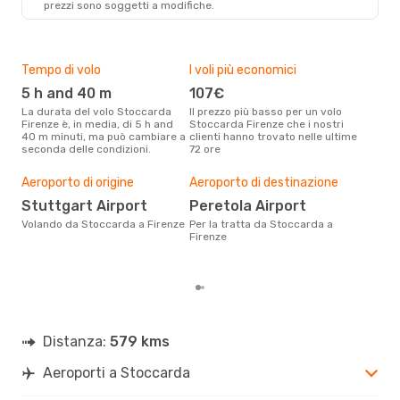
prezzi sono soggetti a modifiche.
Gio 27 Ago
- Mer 2 Set
Austrian Airlines
1 Scalo
STR
- FLR
Swiss International Air Lines
Tempo di volo
I voli più economici
Alt
1 Scalo
FLR
- STR
5 h and 40 m
107€
ap
La durata del volo Stoccarda
Il prezzo più basso per un volo
I dati dei nostri clienti ci dicono
Firenze è, in media, di 5 h and
Stoccarda Firenze che i nostri
che 
40 m minuti, ma può cambiare a
clienti hanno trovato nelle ultime
via
seconda delle condizioni.
72 ore
Fire
Il m
pre
Aeroporto di origine
Aeroporto di destinazione
d
Stuttgart Airport
Peretola Airport
Dai nostri dati reali si evince che
Volando da Stoccarda a Firenze
Per la tratta da Stoccarda a
il p
Firenze
viag
Sto
Distanza:
579 kms
Aeroporti a Stoccarda