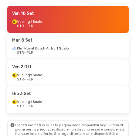
Gio 24 Set
Ven 18 Set
- Lun 28 Set
Lufthansa
Vueling
1 Scalo
1 Scalo
STR
STR
- FLR
- FLR
Swiss International Air Lines
1 Scalo
FLR
- STR
Mar 8 Set
Klm Royal Dutch Airlines
1 Scalo
Mer 21 Ott
STR
- FLR
- Ven 23 Ott
Klm Royal Dutch Airlines
1 Scalo
Ven 2 Ott
STR
- FLR
Klm Royal Dutch Airlines
Vueling
1 Scalo
1 Scalo
STR
- FLR
FLR
- STR
Gio 3 Set
Dom 6 Set
- Mer 9 Set
Vueling
1 Scalo
Swiss International Air Lines
STR
- FLR
1 Scalo
STR
- FLR
Swiss International Air Lines
1 Scalo
I prezzi indicati in questa pagina sono disponibili negli ultimi 20
FLR
- STR
giorni per i periodi specificati e non devono essere considerati
il ​​prezzo finale offerto. Si prega di notare che disponibilità e