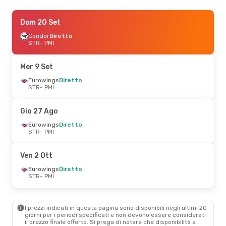
Lun 7 Set
Dom 20 Set
- Mar 15 Set
Eurowings
Condor
Diretto
Diretto
STR
STR
- PMI
- PMI
Condor
Diretto
PMI
- STR
Mer 9 Set
Mer 26 Ago
Eurowings
Diretto
- Mer 2 Set
STR
- PMI
Eurowings
Diretto
STR
- PMI
Condor
Diretto
Gio 27 Ago
PMI
- STR
Eurowings
Diretto
STR
- PMI
Ven 18 Set
- Mar 22 Set
Eurowings
Diretto
Ven 2 Ott
STR
- PMI
Condor
Diretto
Eurowings
Diretto
PMI
- STR
STR
- PMI
I prezzi indicati in questa pagina sono disponibili negli ultimi 20
giorni per i periodi specificati e non devono essere considerati
il ​​prezzo finale offerto. Si prega di notare che disponibilità e