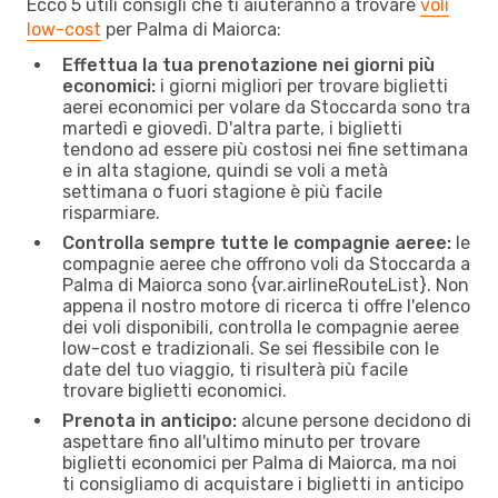
Ecco 5 utili consigli che ti aiuteranno a trovare
voli
low-cost
per Palma di Maiorca:
Effettua la tua prenotazione nei giorni più
economici:
i giorni migliori per trovare biglietti
aerei economici per volare da Stoccarda sono tra
martedì e giovedì. D'altra parte, i biglietti
tendono ad essere più costosi nei fine settimana
e in alta stagione, quindi se voli a metà
settimana o fuori stagione è più facile
risparmiare.
Controlla sempre tutte le compagnie aeree:
le
compagnie aeree che offrono voli da Stoccarda a
Palma di Maiorca sono {​var.airlineRouteList}. Non
appena il nostro motore di ricerca ti offre l'elenco
dei voli disponibili, controlla le compagnie aeree
low-cost e tradizionali. Se sei flessibile con le
date del tuo viaggio, ti risulterà più facile
trovare biglietti economici.
Prenota in anticipo:
alcune persone decidono di
aspettare fino all'ultimo minuto per trovare
biglietti economici per Palma di Maiorca, ma noi
ti consigliamo di acquistare i biglietti in anticipo