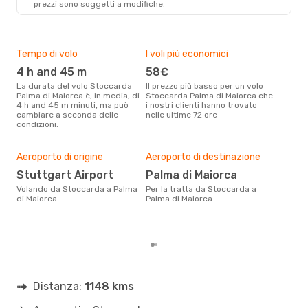
prezzi sono soggetti a modifiche.
Tempo di volo
I voli più economici
Alt
4 h and 45 m
58€
ap
La durata del volo Stoccarda
Il prezzo più basso per un volo
I dati dei nostri clienti ci dicono
Palma di Maiorca è, in media, di
Stoccarda Palma di Maiorca che
che 
4 h and 45 m minuti, ma può
i nostri clienti hanno trovato
via
cambiare a seconda delle
nelle ultime 72 ore
Palm
condizioni.
Pre
16
Aeroporto di origine
Aeroporto di destinazione
Con eDream, prezzo per un volo
Stuttgart Airport
Palma di Maiorca
da 
Volando da Stoccarda a Palma
Per la tratta da Stoccarda a
Maio
di Maiorca
Palma di Maiorca
calc
degl
Distanza:
1148 kms