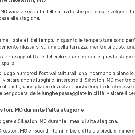
tare Sikeston, MO
, MO varia a seconda delle attività che preferisci svolgere 
base alla stagione.
ama il sole e il bel tempo, in quanto le temperature sono per
icemente rilassarsi su una bella terrazza mentre si gusta u
 anche approfittare del cielo sereno durante questa stagione
 spalla!
uogo numerosi festival culturali, che incarnano a pieno le tr
i visitare anche luoghi di interesse di Sikeston, MO mentro
ro il posto, consigliamo di visitare anche luoghi di interes
e per godersi delle lunghe passeggiate in città, visitare il c
keston, MO durante l'alta stagione
volgere a Sikeston, MO durante i mesi di alta stagione:
ikeston, MO e i suoi dintorni in bicicletta o a piedi, e imme