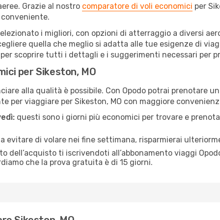
eree. Grazie al nostro
comparatore di voli economici
per Sik
 conveniente.
selezionato i migliori, con opzioni di atterraggio a diversi ae
egliere quella che meglio si adatta alle tue esigenze di via
r scoprire tutti i dettagli e i suggerimenti necessari per pre
mici per Sikeston, MO
are alla qualità è possibile. Con Opodo potrai prenotare un 
nte per viaggiare per Sikeston, MO con maggiore convenienz
edì:
questi sono i giorni più economici per trovare e prenotar
 a evitare di volare nei fine settimana, risparmierai ulterior
 dell’acquisto ti iscrivendoti all’abbonamento viaggi Opodo
ordiamo che la prova gratuita è di 15 giorni.