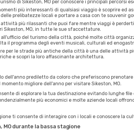
 turismo di Sikeston, MO per conoscere i principali percorsi escu
menti più interessanti di qualsiasi viaggio è scoprire ed as
 delle prelibatezze locali e portare a casa con te souvenir g
attività più rilassanti che puoi fare mentre viaggi è perderti
i Sikeston, MO, in tutte le sue sfaccettature.
all'ufficio del turismo della città, poiché molte città organiz
lta il programma degli eventi musicali, culturali ed enogas
e per le strade più antiche della città è una delle attività p
riche e scopri la loro affascinante architettura.
o dell'anno prediletto da coloro che preferiscono prenotare v
il momento migliore dell'anno per visitare Sikeston, MO.
sente di esplorare la tua destinazione evitando lunghe file e
ono tendenzialmente più economici e molte aziende locali offron
one ti consente di interagire con i locali e conoscere la cult
on, MO durante la bassa stagione