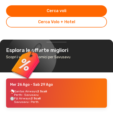
Cerca voli
Cerca Volo + Hotel
Esplora le offerte migliori
Scopri i voli più economici per Savusavu
Mer 26 Ago
- Sab 29 Ago
Qantas Airways
2 Scali
Perth
- Savusavu
Fiji Airways
2 Scali
Savusavu
- Perth