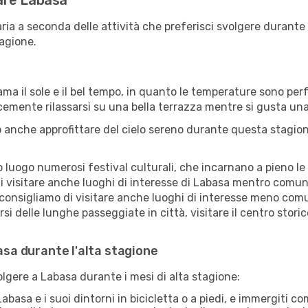
tare Labasa
ria a seconda delle attività che preferisci svolgere durante
agione.
ama il sole e il bel tempo, in quanto le temperature sono per
icemente rilassarsi su una bella terrazza mentre si gusta u
 anche approfittare del cielo sereno durante questa stagione
uogo numerosi festival culturali, che incarnano a pieno le tr
i visitare anche luoghi di interesse di Labasa mentro comuni
 consigliamo di visitare anche luoghi di interesse meno comu
i delle lunghe passeggiate in città, visitare il centro stori
basa durante l'alta stagione
volgere a Labasa durante i mesi di alta stagione:
abasa e i suoi dintorni in bicicletta o a piedi, e immergiti 