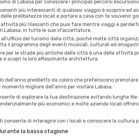
rismo di Labasa per conoscere i principali percorsi escursionist
menti più interessanti di qualsiasi viaggio è scoprire ed as
 delle prelibatezze locali e portare a casa con te souvenir g
attività più rilassanti che puoi fare mentre viaggi è perderti
i Labasa, in tutte le sue sfaccettature.
all'ufficio del turismo della città, poiché molte città organiz
lta il programma degli eventi musicali, culturali ed enogas
e per le strade più antiche della città è una delle attività p
e e scopri la loro affascinante architettura.
o dell'anno prediletto da coloro che preferiscono prenotare v
il momento migliore dell'anno per visitare Labasa.
sente di esplorare la tua destinazione evitando lunghe file e
ono tendenzialmente più economici e molte aziende locali offron
 consente di interagire con i locali e conoscere la cultura p
 durante la bassa stagione