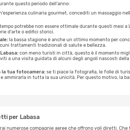
urante questo periodo dell’anno:
n'esperienza culinaria gourmet, concediti un massaggio nell’
 tempo potrebbe non essere ottimale durante questi mesi a La
e d'arte o edifici storici.
ale:
la bassa stagione è anche un ottimo momento per conceder
uni trattamenti tradizionali di salute e bellezza.
i Labasa:
con meno turisti in città, questo è il momento migli
iviti a una visita guidata di alcuni degli angoli nascosti dell
n la tua fotocamera:
se ti piace la fotografia, le folle di tur
e ammirarla in tutta la sua unicità. Per questo motivo, la b
etti per Labasa
erai numerose compagnie aeree che offrono voli diretti. Che 