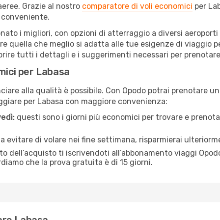
eree. Grazie al nostro
comparatore di voli economici
per Lab
 conveniente.
onato i migliori, con opzioni di atterraggio a diversi aeroport
e quella che meglio si adatta alle tue esigenze di viaggio p
re tutti i dettagli e i suggerimenti necessari per prenotare i
mici per Labasa
are alla qualità è possibile. Con Opodo potrai prenotare un 
aggiare per Labasa con maggiore convenienza:
edì:
questi sono i giorni più economici per trovare e prenotar
 a evitare di volare nei fine settimana, risparmierai ulterior
 dell’acquisto ti iscrivendoti all’abbonamento viaggi Opodo
ordiamo che la prova gratuita è di 15 giorni.