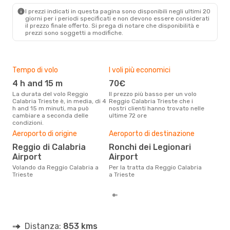
TRS
- REG
I prezzi indicati in questa pagina sono disponibili negli ultimi 20
giorni per i periodi specificati e non devono essere considerati
il ​​prezzo finale offerto. Si prega di notare che disponibilità e
prezzi sono soggetti a modifiche.
Tempo di volo
I voli più economici
Alt
4 h and 15 m
70€
ap
La durata del volo Reggio
Il prezzo più basso per un volo
I dati dei nostri clienti ci dicono
Calabria Trieste è, in media, di 4
Reggio Calabria Trieste che i
che 
h and 15 m minuti, ma può
nostri clienti hanno trovato nelle
viag
cambiare a seconda delle
ultime 72 ore
Trie
condizioni.
Il m
pre
Aeroporto di origine
Aeroporto di destinazione
d
Reggio di Calabria
Ronchi dei Legionari
Airport
Airport
Dai nostri dati reali si evince che
il p
Volando da Reggio Calabria a
Per la tratta da Reggio Calabria
viag
Trieste
a Trieste
Reg
Distanza:
853 kms