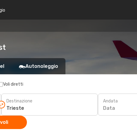
gio
st
el
Autonoleggio
Voli diretti
Destinazione
Andata
Data
voli