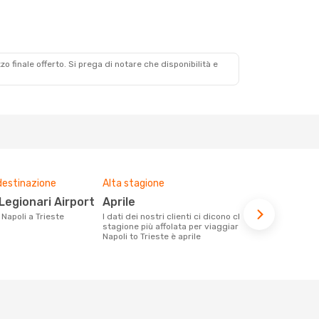
zzo finale offerto. Si prega di notare che disponibilità e
destinazione
Alta stagione
Compagnie 
voli su que
 Legionari Airport
aprile
Ryanair
a Napoli a Trieste
I dati dei nostri clienti ci dicono che la
stagione più affolata per viaggiare da
Le compagnie aeree con voli per la
Napoli to Trieste è aprile
tratta Napoli