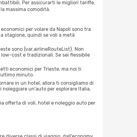
tibili. Per assicurarti le migliori tariffe,
n la massima comodità.
ei economici per volare da Napoli sono tra
lta stagione, quindi se voli a metà
este sono {​var.airlineRouteList}. Non
low-cost e tradizionali. Se sei flessibile
etti economici per Trieste, ma noi ti
l'ultimo minuto.
nare in un hotel, allora ti consigliamo di
i noleggiare un'auto per esplorare Italia,
a offerta di voli, hotel e noleggio auto per
re diverse classi di viaggio, dall'economy