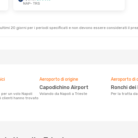
NAP
- TRS
 3 Set
Gio 29 Ott
- Gio 5 Nov
Ryanair
Diretto
NAP
- TRS
Italo
Diretto
TRS
- NAP
ultimi 20 giorni per i periodi specificati e non devono essere considerati il ​​pre
ici
Aeroporto di origine
Aeroporto di 
Capodichino Airport
Ronchi dei
Volando da Napoli a Trieste
Per la tratta d
i clienti hanno trovato