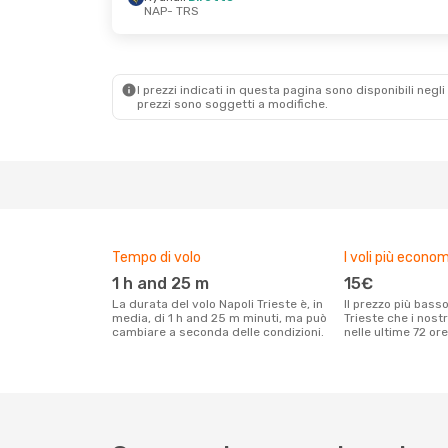
NAP
- TRS
Mar 15 Set
- Mer 16 Set
Ven 28 Ago
- Gio
Ryanair
Diretto
Ryanair
Diretto
NAP
- TRS
NAP
- TRS
Ryanair
Diretto
Ryanair
Diretto
TRS
- NAP
TRS
- NAP
I prezzi indicati in questa pagina sono disponibili negli 
prezzi sono soggetti a modifiche.
Tempo di volo
I voli più econom
1 h and 25 m
15€
La durata del volo Napoli Trieste è, in
Il prezzo più basso per un volo Napoli
media, di 1 h and 25 m minuti, ma può
Trieste che i nostr
cambiare a seconda delle condizioni.
nelle ultime 72 ore