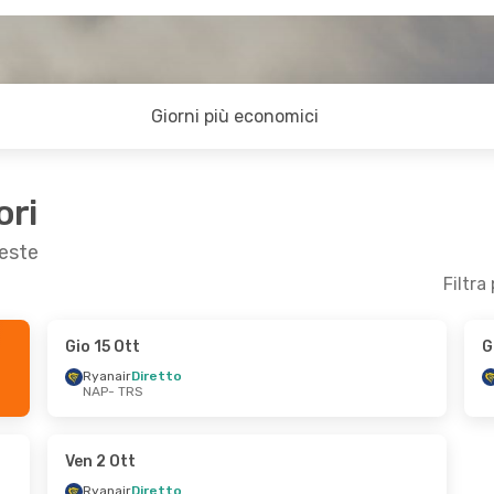
Giorni più economici
ori
ieste
Filtra
Gio 15 Ott
G
18 Ott
Gio 24 Set
- Mar 29 Set
Ryanair
Diretto
NAP
- TRS
Ryanair
Diretto
NAP
- TRS
Ryanair
Diretto
TRS
- NAP
Ven 2 Ott
Ryanair
Diretto