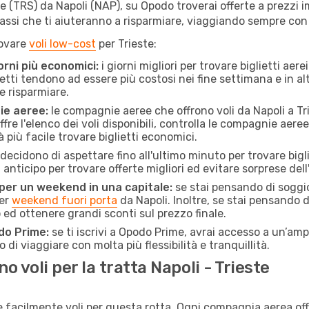
 (TRS) da Napoli (NAP), su Opodo troverai offerte a prezzi imbat
 passi che ti aiuteranno a risparmiare, viaggiando sempre co
rovare
voli low-cost
per Trieste:
orni più economici:
i giorni migliori per trovare biglietti aer
lietti tendono ad essere più costosi nei fine settimana e in a
e risparmiare.
ie aeree:
le compagnie aeree che offrono voli da Napoli a Tri
fre l'elenco dei voli disponibili, controlla le compagnie aeree 
à più facile trovare biglietti economici.
ecidono di aspettare fino all'ultimo minuto per trovare bigli
n anticipo per trovare offerte migliori ed evitare sorprese del
 per un weekend in una capitale:
se stai pensando di soggior
per
weekend fuori porta
da Napoli. Inoltre, se stai pensando d
d ottenere grandi sconti sul prezzo finale.
do Prime:
se ti iscrivi a Opodo Prime, avrai accesso a un’ampi
 di viaggiare con molta più flessibilità e tranquillità.
 voli per la tratta Napoli - Trieste
e facilmente voli per questa rotta. Ogni compagnia aerea off