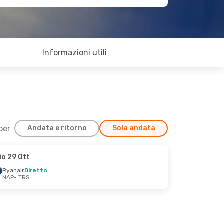
Informazioni utili
 per
Andata e ritorno
Sola andata
io 29 Ott
Ryanair
Diretto
NAP
- TRS