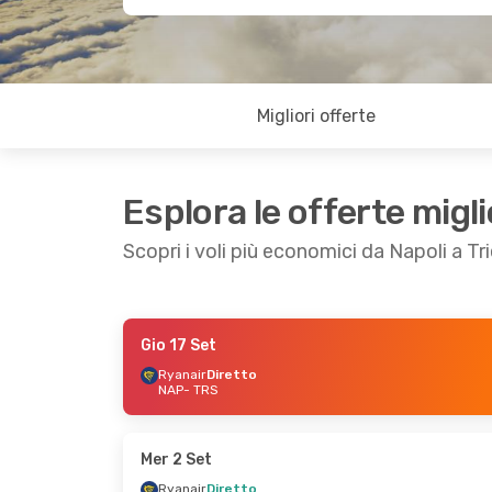
Migliori offerte
Esplora le offerte migli
Scopri i voli più economici da Napoli a Tr
Gio 17 Set
Ven 2 Ott
- Dom 4 Ott
Ven 16 Ott
- Dom 
Ryanair
Diretto
NAP
- TRS
Ryanair
Diretto
Ryanair
Diretto
NAP
- TRS
NAP
- TRS
Ryanair
Diretto
Ryanair
Diretto
TRS
- NAP
TRS
- NAP
Mer 2 Set
Ryanair
Diretto