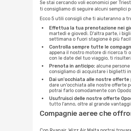
Se stai cercando voli economici per Trieste
ti consigliamo di seguire alcuni semplici
Ecco 5 utili consigli che ti aiuteranno a t
Effettua la tua prenotazione nei gi
martedì e giovedì. D'altra parte, i big
settimana o fuori stagione è più facil
Controlla sempre tutte le compagn
appena il nostro motore di ricerca ti of
con le date del tuo viaggio, ti risulter
Prenota in anticipo:
alcune persone d
consigliamo di acquistare i biglietti i
Dai un'occhiata alle nostre offerte
dare un'occhiata alle nostre offerte 
potrai farlo comodamente con Opodo e
Usufruisci delle nostre offerte Opo
tutto l'anno, oltre al grande vantaggio
Compagnie aeree che offrono
Con Ryanair, Wizz Air Malta portrai trovar