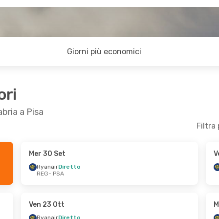
Giorni più economici
ori
abria a Pisa
Filtra
Mer 30 Set
V
 14 Ott
Dom 4 Ott
- Mer 7 Ott
Ryanair
Diretto
REG
- PSA
Ryanair
Diretto
REG
- PSA
Ryanair
Diretto
PSA
- REG
Ven 23 Ott
M
Ryanair
Diretto