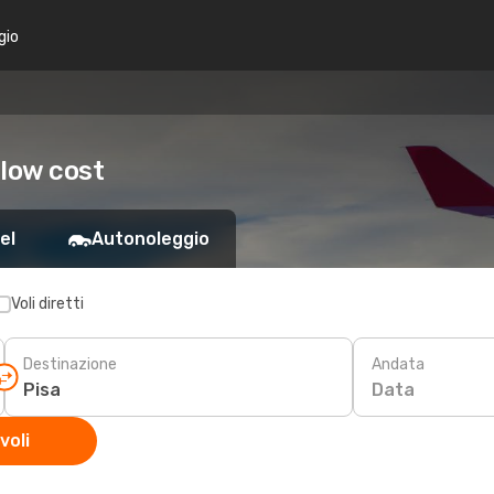
gio
 low cost
el
Autonoleggio
Voli diretti
Destinazione
Andata
Data
voli