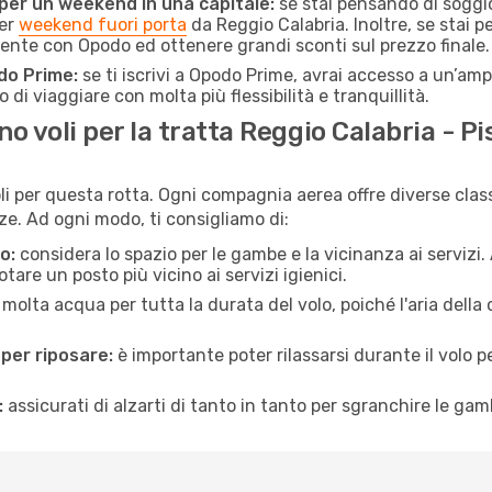
 per un weekend in una capitale:
se stai pensando di soggior
per
weekend fuori porta
da Reggio Calabria. Inoltre, se stai 
mente con Opodo ed ottenere grandi sconti sul prezzo finale.
do Prime:
se ti iscrivi a Opodo Prime, avrai accesso a un’ampi
 di viaggiare con molta più flessibilità e tranquillità.
 voli per la tratta Reggio Calabria - Pi
li per questa rotta. Ogni compagnia aerea offre diverse class
e. Ad ogni modo, ti consigliamo di:
o:
considera lo spazio per le gambe e la vicinanza ai servizi
re un posto più vicino ai servizi igienici.
 molta acqua per tutta la durata del volo, poiché l'aria dell
 per riposare:
è importante poter rilassarsi durante il volo 
:
assicurati di alzarti di tanto in tanto per sgranchire le ga