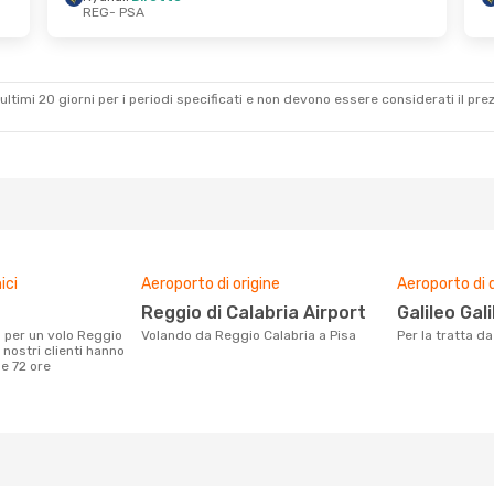
REG
- PSA
 29 Ott
Mer 26 Ago
- Mar 1 Set
Ryanair
Diretto
REG
- PSA
Ryanair
Diretto
PSA
- REG
ultimi 20 giorni per i periodi specificati e non devono essere considerati il ​​pre
ici
Aeroporto di origine
Aeroporto di 
Reggio di Calabria Airport
Galileo Gal
Volando da Reggio Calabria a Pisa
Per la tratta 
 nostri clienti hanno
me 72 ore