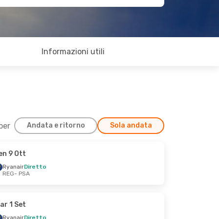
Informazioni utili
 per
Andata e ritorno
Sola andata
en 9 Ott
Ryanair
Diretto
REG
- PSA
ar 1 Set
Ryanair
Diretto