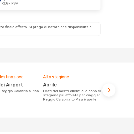
REG
- PSA
zzo finale offerto. Si prega di notare che disponibilità e
destinazione
Alta stagione
Compagnie 
voli su que
ilei Airport
aprile
Ryanair
da Reggio Calabria a Pisa
I dati dei nostri clienti ci dicono che la
stagione più affolata per viaggiare da
Le compagnie aeree con voli per la
Reggio Calabria to Pisa è aprile
tratta Reggi