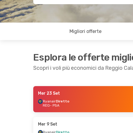
Migliori offerte
Esplora le offerte migli
Scopri i voli più economici da Reggio Cal
Mer 23 Set
Mar 15 Set
- Dom 20 Set
Mar 13 Ott
- Mer
Ryanair
Diretto
REG
- PSA
Ryanair
Diretto
Ryanair
Diretto
REG
- PSA
REG
- PSA
Ryanair
Diretto
Ryanair
Diretto
PSA
- REG
PSA
- REG
Mer 9 Set
Ryanair
Diretto