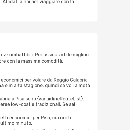
a
. Affidati a noi per viaggiare con la
zi imbattibili. Per assicurarti le migliori
empre con la massima comodità.
rei economici per volare da Reggio Calabria
na e in alta stagione, quindi se voli a metà
ria a Pisa sono {​var.airlineRouteList}.
aeree low-cost e tradizionali. Se sei
etti economici per Pisa, ma noi ti
l'ultimo minuto.