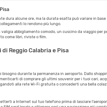
 Pisa
nte dura alcune ore, ma la durata esatta può variare in base al
e collegamenti lo rendono più lungo.
 valigia abbigliamento comodo, un cuscino da viaggio per poter
 come libri, riviste o film.
 di Reggio Calabria e Pisa
vrai bisogno durante la permanenza in aeroporto. Dallo shoppin
enticarti di comprare gli ultimi souvenir per i tuoi cari, acq
gandoti alla rete Wi-Fi gratuita o concederti una bella colaz
netterti a Internet sul tuo telefono prima di lasciare l'aerop
a SIM card locale e ottenere così una navigazione più rapida