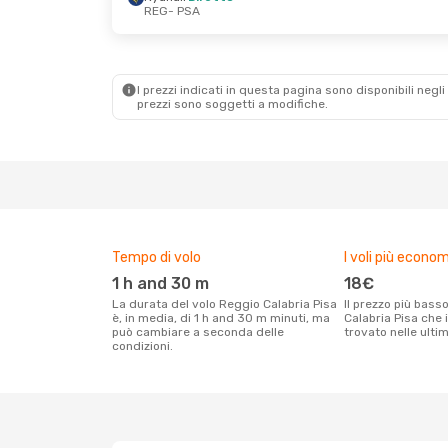
REG
- PSA
Mer 9 Set
- Ven 11 Set
Lun 26 Ott
- Gio
Ryanair
Diretto
Ryanair
Diretto
REG
- PSA
REG
- PSA
Ryanair
Diretto
Ryanair
Diretto
PSA
- REG
PSA
- REG
I prezzi indicati in questa pagina sono disponibili negli 
prezzi sono soggetti a modifiche.
Tempo di volo
I voli più econom
1 h and 30 m
18€
La durata del volo Reggio Calabria Pisa
Il prezzo più basso per un volo Reggio
è, in media, di 1 h and 30 m minuti, ma
Calabria Pisa che i
può cambiare a seconda delle
trovato nelle ulti
condizioni.