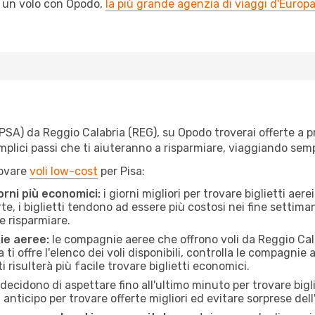
l un volo con Opodo,
la più grande agenzia di viaggi d'Europ
SA) da Reggio Calabria (REG), su Opodo troverai offerte a prez
semplici passi che ti aiuteranno a risparmiare, viaggiando s
rovare
voli low-cost
per Pisa:
orni più economici:
i giorni migliori per trovare biglietti ae
te, i biglietti tendono ad essere più costosi nei fine settima
e risparmiare.
ie aeree:
le compagnie aeree che offrono voli da Reggio Calab
ti offre l'elenco dei voli disponibili, controlla le compagnie 
ti risulterà più facile trovare biglietti economici.
ecidono di aspettare fino all'ultimo minuto per trovare bigli
n anticipo per trovare offerte migliori ed evitare sorprese del