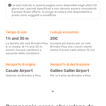
PSA
- BDS
I prezzi indicati in questa pagina sono disponibili negli ultimi 20
giorni per i periodi specificati e non devono essere considerati
il ​​prezzo finale offerto. Si prega di notare che disponibilità e
prezzi sono soggetti a modifiche.
Tempo di volo
I voli più economici
Alt
1 h and 30 m
20€
ap
La durata del volo Brindisi Pisa
Il prezzo più basso per un volo
I dati dei nostri clienti ci dicono
è, in media, di 1 h and 30 m
Brindisi Pisa che i nostri clienti
che 
minuti, ma può cambiare a
hanno trovato nelle ultime 72 ore
viag
seconda delle condizioni.
apri
Pre
90
Aeroporto di origine
Aeroporto di destinazione
Con eDream, prezzo per un volo
Casale Airport
Galileo Galilei Airport
da B
Volando da Brindisi a Pisa
Per la tratta da Brindisi a Pisa
calc
degl