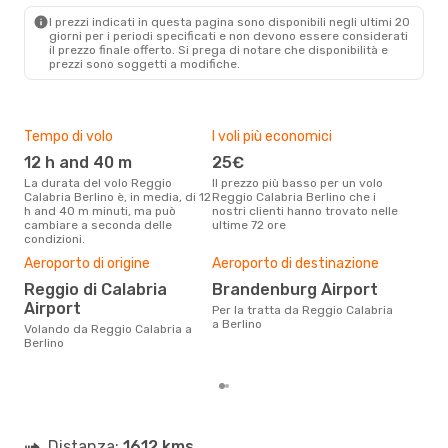
BER
- REG
I prezzi indicati in questa pagina sono disponibili negli ultimi 20
giorni per i periodi specificati e non devono essere considerati
il ​​prezzo finale offerto. Si prega di notare che disponibilità e
prezzi sono soggetti a modifiche.
Tempo di volo
I voli più economici
Alt
12 h and 40 m
25€
ap
La durata del volo Reggio
Il prezzo più basso per un volo
I dati dei nostri clienti ci dicono
Calabria Berlino è, in media, di 12
Reggio Calabria Berlino che i
che 
h and 40 m minuti, ma può
nostri clienti hanno trovato nelle
viag
cambiare a seconda delle
ultime 72 ore
Berl
condizioni.
Pre
Aeroporto di origine
Aeroporto di destinazione
5
Reggio di Calabria
Brandenburg Airport
Con eDream, prezzo per un volo
Airport
da R
Per la tratta da Reggio Calabria
soli
a Berlino
Volando da Reggio Calabria a
dei 
Berlino
Distanza:
1612 kms