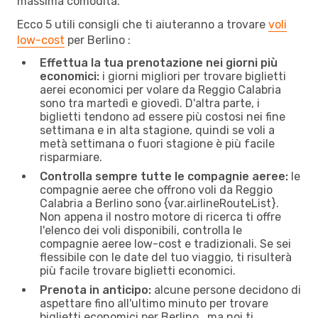
massima comodità.
Ecco 5 utili consigli che ti aiuteranno a trovare
voli
low-cost
per Berlino :
Effettua la tua prenotazione nei giorni più
economici:
i giorni migliori per trovare biglietti
aerei economici per volare da Reggio Calabria
sono tra martedì e giovedì. D'altra parte, i
biglietti tendono ad essere più costosi nei fine
settimana e in alta stagione, quindi se voli a
metà settimana o fuori stagione è più facile
risparmiare.
Controlla sempre tutte le compagnie aeree:
le
compagnie aeree che offrono voli da Reggio
Calabria a Berlino sono {​var.airlineRouteList}.
Non appena il nostro motore di ricerca ti offre
l'elenco dei voli disponibili, controlla le
compagnie aeree low-cost e tradizionali. Se sei
flessibile con le date del tuo viaggio, ti risulterà
più facile trovare biglietti economici.
Prenota in anticipo:
alcune persone decidono di
aspettare fino all'ultimo minuto per trovare
biglietti economici per Berlino , ma noi ti